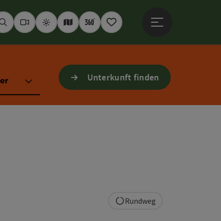
Hauptmenü öffne
Suchen
Webcams
Wetter
Interaktive Karte
360° Panoramen
Merkzettel
Unterkunft finden
er
Rundweg