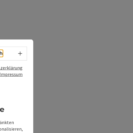
Sprachwahl - Menü öffnen
h
zerklärung
Impressum
re
ränkten
onalisieren,