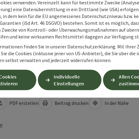
ookies verwenden. Vereinzelt kann für bestimmte Zwecke (Analyse
rung) eine Datenübermittlung in ein Drittland (wie USA) erfolgen (
O), in dem kein für die EU angemessenes Datenschutzniveau bzw. ke
Garantien (iSd Art. 46 DSGVO) bestehen. Somit ist es möglich, da
m Zwecke von Kontroll- oder Überwachungsmaßnahmen auf überm
ifen und keine wirksamen Rechtsmittel dagegen zur Verfügung s
rmationen finden Sie in unserer Datenschutzerklärung. Mit Ihre
Sie die Cookies (inklusive jener von US-Anbieter), die Sie über die 
en selbst verwalten und jederzeit widerrufen können.
 Cookies
Individuelle
Allen Co
tivieren
Einstellungen
zustimm
PDF erstellen
Beitrag drucken
In der Nähe
en