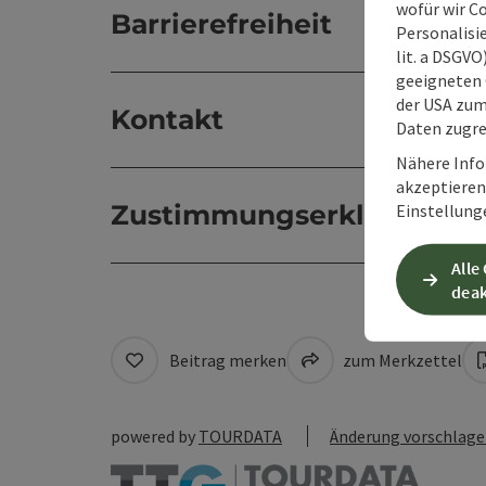
wofür wir C
Barrierefreiheit
Personalisie
lit. a DSGV
geeigneten 
der USA zu
Kontakt
Daten zugre
Nähere Info
akzeptieren 
Zustimmungserklärung
Einstellung
Alle
deak
Beitrag merken
zum Merkzettel
powered by
TOURDATA
Änderung vorschlag