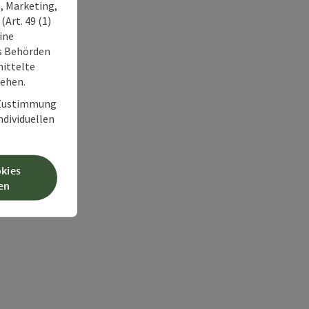
, Marketing,
Art. 49 (1)
ine
ss Behörden
ittelte
tehen.
r Zustimmung
individuellen
okies
en