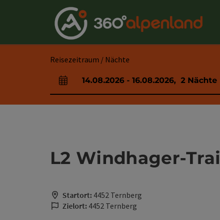
Accesskey
Accesskey
Accesskey
Accesskey
Accesskey
Accesskey
Accesskey
Accesskey
Zum Inhalt
Zur Navigation
Zum Seitenanfang
Zur Kontaktseite
Zur Suche
Zum Impressum
Zu den Hinweisen zur Bedienung der Website
Zur Startseite
[4]
[0]
[7]
[1]
[5]
[3]
[2]
[6]
Reisezeitraum / Nächte
14.08.2026
-
16.08.2026
,
2
Nächte
An- und Abreisefelder
L2 Windhager-Trai
Startort:
4452 Ternberg
Zielort:
4452 Ternberg