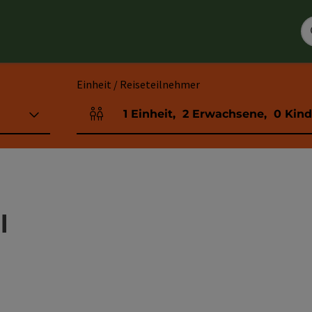
Einheit / Reiseteilnehmer
1
Einheit
,
2
Erwachsene
,
0
Kind
Einheitenanzahl und Personenfelder
l