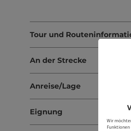
Tour und Routeninformat
An der Strecke
Anreise/Lage
W
Eignung
Wir möchten
Funktionen e