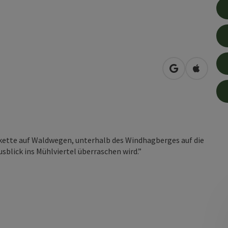
in Google Map
in Apple
lkette auf Waldwegen, unterhalb des Windhagberges auf die
sblick ins Mühlviertel überraschen wird.”