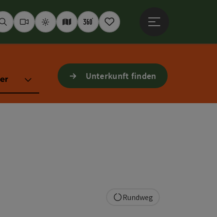
Hauptmenü öffne
Suchen
Webcams
Wetter
Interaktive Karte
360° Panoramen
Merkzettel
Unterkunft finden
er
Rundweg