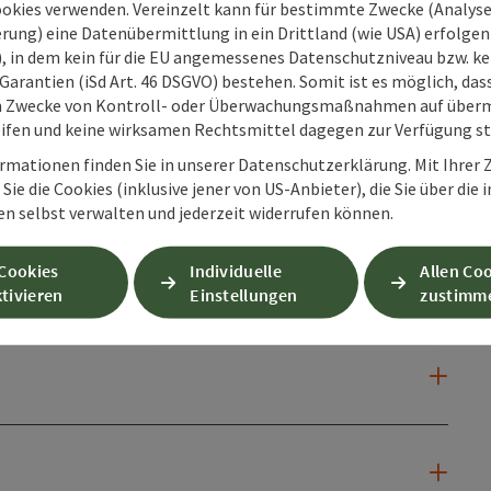
ookies verwenden. Vereinzelt kann für bestimmte Zwecke (Analyse
rung) eine Datenübermittlung in ein Drittland (wie USA) erfolgen (
O), in dem kein für die EU angemessenes Datenschutzniveau bzw. ke
Garantien (iSd Art. 46 DSGVO) bestehen. Somit ist es möglich, da
ionen
m Zwecke von Kontroll- oder Überwachungsmaßnahmen auf überm
ifen und keine wirksamen Rechtsmittel dagegen zur Verfügung s
rmationen finden Sie in unserer Datenschutzerklärung. Mit Ihre
Sie die Cookies (inklusive jener von US-Anbieter), die Sie über die 
en selbst verwalten und jederzeit widerrufen können.
 Cookies
Individuelle
Allen Co
tivieren
Einstellungen
zustimm