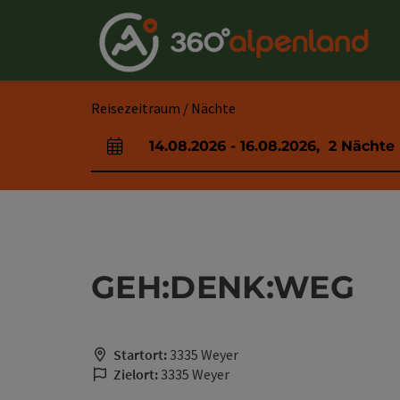
Accesskey
Accesskey
Accesskey
Accesskey
Accesskey
Accesskey
Accesskey
Accesskey
Zum Inhalt
Zur Navigation
Zum Seitenanfang
Zur Kontaktseite
Zur Suche
Zum Impressum
Zu den Hinweisen zur Bedienung der Website
Zur Startseite
[4]
[0]
[7]
[1]
[5]
[3]
[2]
[6]
Reisezeitraum / Nächte
14.08.2026
-
16.08.2026
,
2
Nächte
An- und Abreisefelder
GEH:DENK:WEG
Startort:
3335 Weyer
Zielort:
3335 Weyer