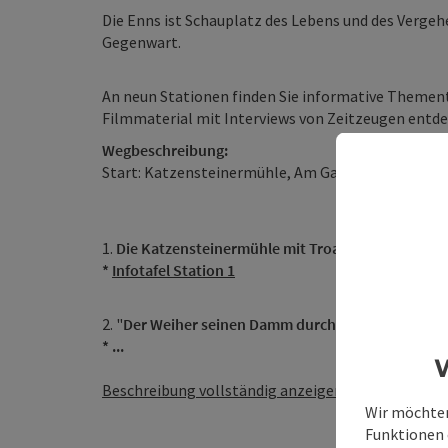
Die Enns ist Schauplatz des Lebens und des Vergeh
Gegenwart.
An neun Stationen finden Sie informative Thement
Filmmaterial mit Interviews von Zeitzeugen entde
Wegbeschreibung:
Start: Katzensteinermühle, Am Gaflenzbach 33, 33
1.
Die Katzensteinermühle mit Troadkasten und Ga
*
Infotafel Station 1
2. "
Der Weiher seinen Damm durchbrach..."
* ...
W
Beschreibung vollständig anzeigen
Wir möchten
Funktionen e