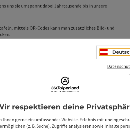
ens uns sie umspannt dabei Jahrtausende bis in unsere
afeln, mittels QR-Codes kann man zusätzliches Bild- und
cken.
35 Weyer an der Enns
Deutsc
Datenschut
ttersäge
ir respektieren deine Privatsphä
 Ihnen gerne ein umfassendes Website-Erlebnis mit uneingesch
rmöglichen (z. B. Suche), Zugriffe analysieren sowie Inhalte pers