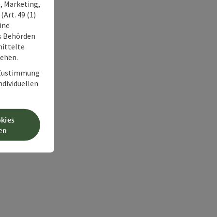
, Marketing,
Art. 49 (1)
ine
ss Behörden
ittelte
tehen.
r Zustimmung
individuellen
okies
en