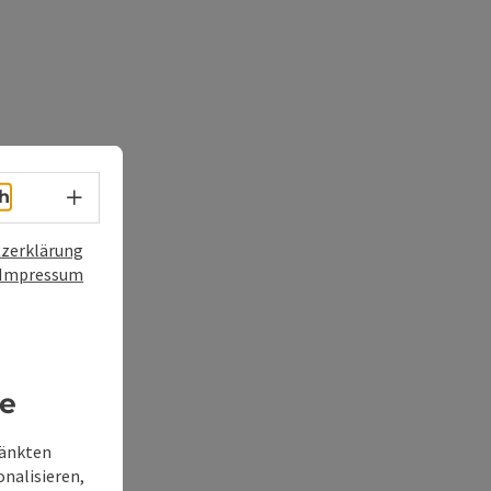
Sprachwahl - Menü öffnen
h
zerklärung
Impressum
re
ränkten
onalisieren,