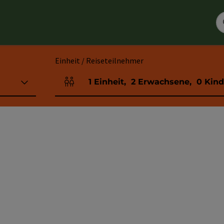
Einheit / Reiseteilnehmer
1
Einheit
,
2
Erwachsene
,
0
Kind
Einheitenanzahl und Personenfelder