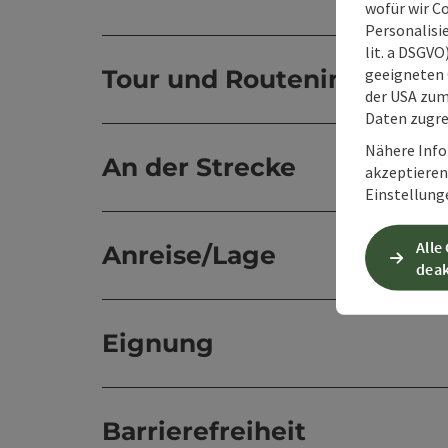
wofür wir C
Personalisie
lit. a DSGV
geeigneten 
Tour und Routeninformat
der USA zu
Daten zugre
Nähere Info
An der Strecke
akzeptieren 
Einstellung
Alle
Anreise/Lage
deak
Eignung
Barrierefreiheit