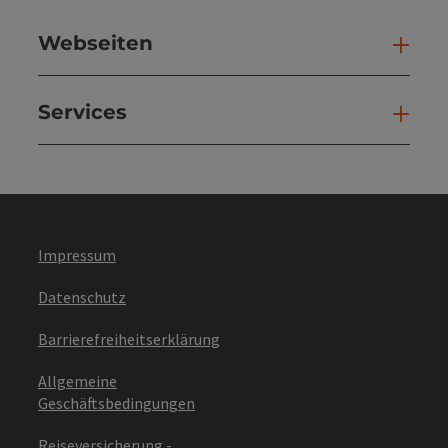
Webseiten
Web
Services
Ser
Impressum
Datenschutz
Barrierefreiheitserklärung
Allgemeine
Geschäftsbedingungen
Reiseversicherung -