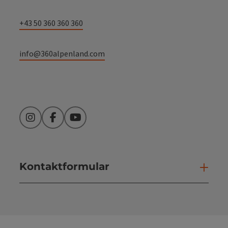
+43 50 360 360 360
info@360alpenland.com
Instagram
Facebook
YouTube
Kontaktformular
Kont