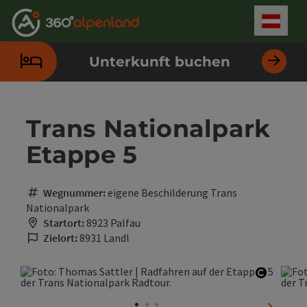
Accesskey
Accesskey
Accesskey
Accesskey
Accesskey
Accesskey
Accesskey
Accesskey
Zum Inhalt
Zur Navigation
Zum Seitenanfang
Zur Kontaktseite
Zur Suche
Zum Impressum
Zu den Hinweisen zur Bedienung der Website
Zur Startseite
[4]
[0]
[7]
[1]
[5]
[3]
[2]
[6]
Deut
Sprach
Unterkunft buchen
Trans Nationalpark
Etappe 5
Wegnummer:
eigene Beschilderung Trans
Nationalpark
Startort:
8923 Palfau
Zielort:
8931 Landl
Copyrig
nächste