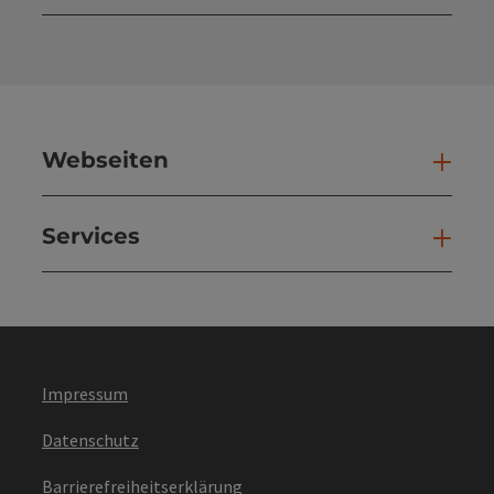
Kont
Webseiten
Web
Services
Ser
Impressum
Datenschutz
Barrierefreiheitserklärung