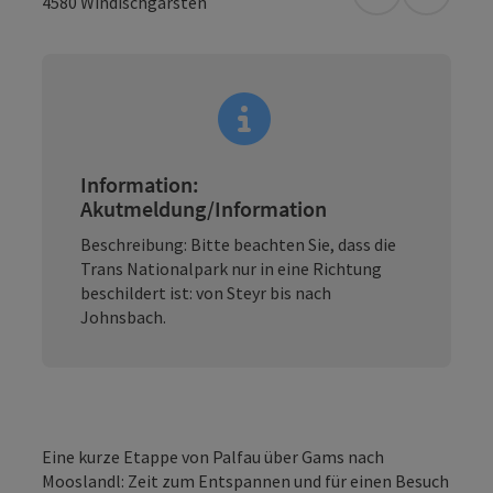
in Google Map
in Apple
4580
Windischgarsten
Information:
Akutmeldung/Information
Beschreibung: Bitte beachten Sie, dass die
Trans Nationalpark nur in eine Richtung
beschildert ist: von Steyr bis nach
Johnsbach.
Eine kurze Etappe von Palfau über Gams nach
Mooslandl: Zeit zum Entspannen und für einen Besuch