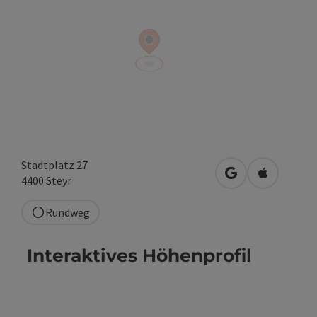
Stadtplatz 27
in Google Maps 
in Apple M
4400
Steyr
Rundweg
Interaktives Höhenprofil