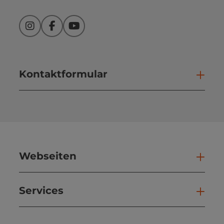
Instagram
Facebook
YouTube
Kontaktformular
Kont
Webseiten
Web
Services
Ser