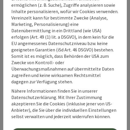
ermöglichen (z. B. Suche), Zugriffe analysieren sowie
Inhalte personalisieren, wofür wir Cookies verwenden.
Vereinzelt kann für bestimmte Zwecke (Analyse,
Marketing, Personalisierung) eine
Tour und Routeninformationen
Datenübermittlung in ein Drittland (wie USA)
erfolgen (Art. 49 (1) lit. a DSGVO), in dem kein für die
EU angemessenes Datenschutzniveau bzw. keine
An der Strecke
geeigneten Garantien (iSd Art. 46 DSGVO) bestehen.
Somit ist es möglich, dass Behörden der USA zum
Zwecke von Kontroll- oder
Anreise/Lage
Überwachungsmaßnahmen auf übermittelte Daten
zugreifen und keine wirksamen Rechtsmittel
dagegen zur Verfügung stehen.
Eignung
Nähere Informationen finden Sie in unserer
Datenschutzerklärung. Mit Ihrer Zustimmung
Barrierefreiheit
akzeptieren Sie die Cookies (inklusive jener von US-
Anbieter), die Sie über die individuellen Einstellungen
selbst verwalten und jederzeit widerrufen können.
Kontakt