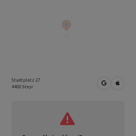
Stadtplatz 27
in Google Map
in Apple
4400
Steyr