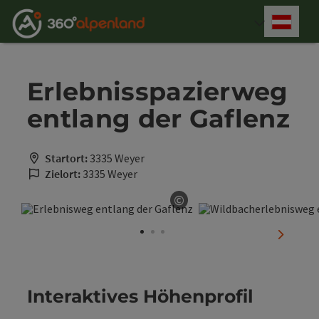
Accesskey
Accesskey
Accesskey
Accesskey
Accesskey
Accesskey
Accesskey
Accesskey
Zum Inhalt
Zur Navigation
Zum Seitenanfang
Zur Kontaktseite
Zur Suche
Zum Impressum
Zu den Hinweisen zur Bedienung der Website
Zur Startseite
[4]
[0]
[7]
[1]
[5]
[3]
[2]
[6]
Deut
Sprach
Erlebnisspazierweg
entlang der Gaflenz
Startort:
3335 Weyer
Zielort:
3335 Weyer
©
Copyright öffnen
nächste
Interaktives Höhenprofil