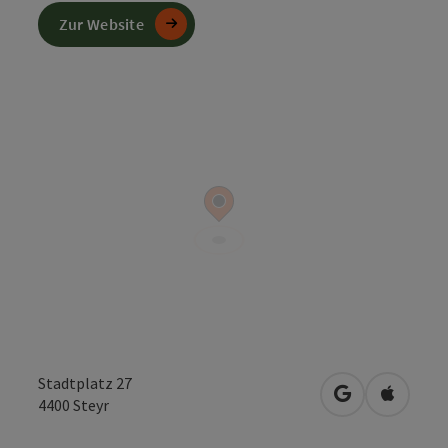
Zur Website
Stadtplatz 27
in Google Map
in Apple
4400
Steyr