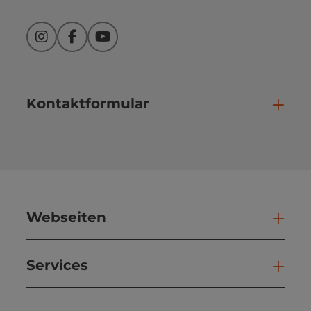
Instagram
Facebook
YouTube
Kontaktformular
Kont
Webseiten
Web
Services
Ser