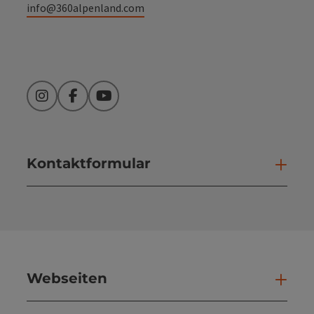
info@360alpenland.com
Instagram
Facebook
YouTube
Kontaktformular
Kont
Webseiten
Web