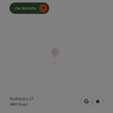
Zur Website
Stadtplatz 27
in Google Map
in Apple
4400
Steyr