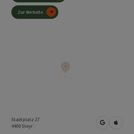
Zur Website
Stadtplatz 27
in Google Map
in Apple
4400
Steyr