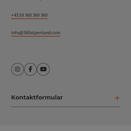
+43 50 360 360 360
info@360alpenland.com
Instagram
Facebook
YouTube
Kontaktformular
Kont