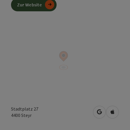
Zur Website
Stadtplatz 27
in Google Map
in Apple
4400
Steyr