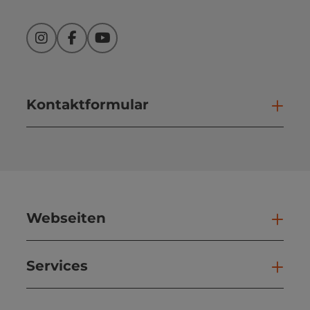
Instagram
Facebook
YouTube
Kontaktformular
Kont
Webseiten
Web
Services
Ser