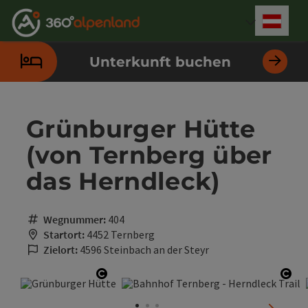
Accesskey
Accesskey
Accesskey
Accesskey
Accesskey
Accesskey
Accesskey
Accesskey
Zum Inhalt
Zur Navigation
Zum Seitenanfang
Zur Kontaktseite
Zur Suche
Zum Impressum
Zu den Hinweisen zur Bedienung der Website
Zur Startseite
[4]
[0]
[7]
[1]
[5]
[3]
[2]
[6]
Deut
Sprach
Unterkunft buchen
Grünburger Hütte
(von Ternberg über
das Herndleck)
Wegnummer:
404
Startort:
4452 Ternberg
Zielort:
4596 Steinbach an der Steyr
Copyright öffnen
Cop
nächste