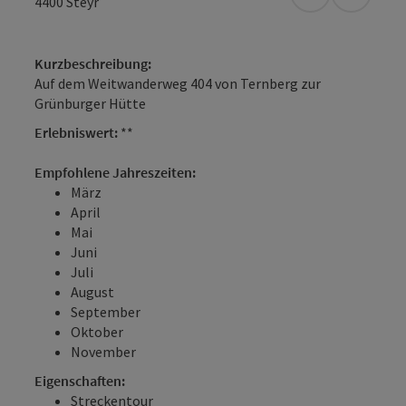
in Google Map
in Apple
4400
Steyr
Kurzbeschreibung:
Auf dem Weitwanderweg 404 von Ternberg zur
Grünburger Hütte
Erlebniswert:
**
Empfohlene Jahreszeiten:
März
April
Mai
Juni
Juli
August
September
Oktober
November
Eigenschaften:
Streckentour