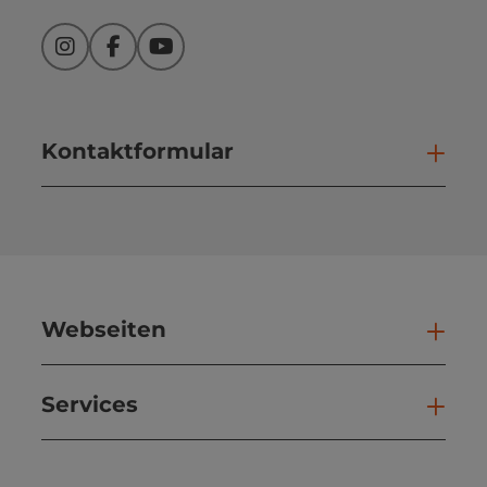
Instagram
Facebook
YouTube
Kontaktformular
Kont
Webseiten
Web
Services
Ser