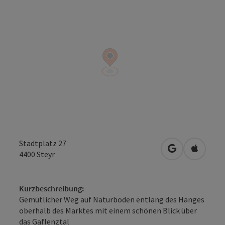
Stadtplatz 27
in Google Map
in Apple
4400
Steyr
Kurzbeschreibung:
Gemütlicher Weg auf Naturboden entlang des Hanges
oberhalb des Marktes mit einem schönen Blick über
das Gaflenztal