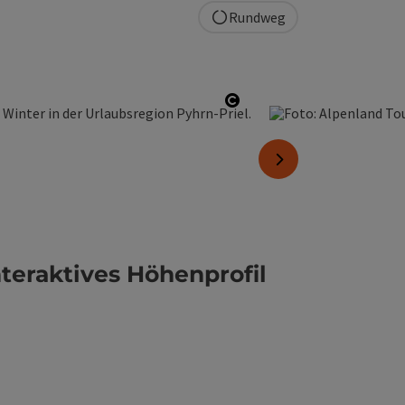
Rundweg
Copyright öffnen
nächstes Element
nteraktives Höhenprofil