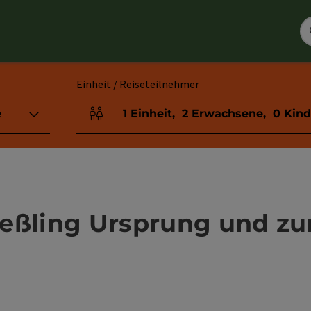
Einheit / Reiseteilnehmer
e
1
Einheit
,
2
Erwachsene
,
0
Kind
Einheitenanzahl und Personenfelder
eßling Ursprung und zu