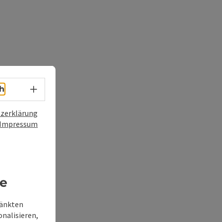
Sprachwahl - Menü öffnen
h
zerklärung
Impressum
re
ränkten
onalisieren,