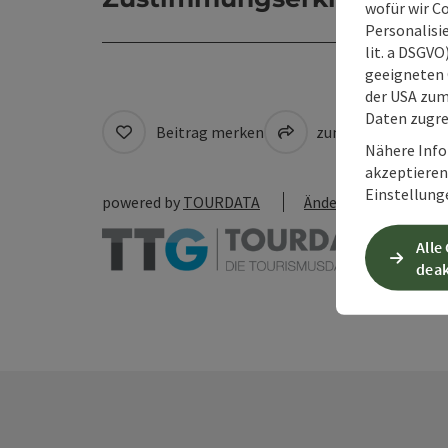
wofür wir C
Personalisie
lit. a DSGV
geeigneten 
der USA zu
Daten zugre
Beitrag merken
zum Merkzettel
Nähere Info
akzeptieren 
Einstellung
powered by
TOURDATA
Änderung vorschlag
Alle
deak