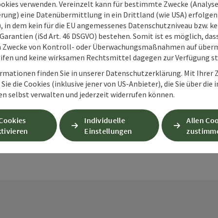
ookies verwenden. Vereinzelt kann für bestimmte Zwecke (Analyse
rung) eine Datenübermittlung in ein Drittland (wie USA) erfolgen (
O), in dem kein für die EU angemessenes Datenschutzniveau bzw. ke
Garantien (iSd Art. 46 DSGVO) bestehen. Somit ist es möglich, da
m Zwecke von Kontroll- oder Überwachungsmaßnahmen auf überm
ifen und keine wirksamen Rechtsmittel dagegen zur Verfügung s
PDF erstellen
Beitrag drucken
In der Nähe
rmationen finden Sie in unserer Datenschutzerklärung. Mit Ihre
Sie die Cookies (inklusive jener von US-Anbieter), die Sie über die 
en selbst verwalten und jederzeit widerrufen können.
en
 Cookies
Individuelle
Allen Co
tivieren
Einstellungen
zustimm