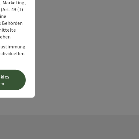
, Marketing,
Art. 49 (1)
ine
ss Behörden
ittelte
tehen.
r Zustimmung
individuellen
okies
en