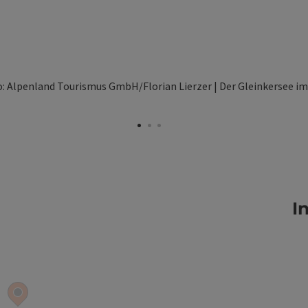
 öffnen
I