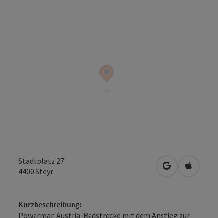
Stadtplatz 27
in Google Map
in Apple
4400
Steyr
Kurzbeschreibung:
Powerman Austria-Radstrecke mit dem Anstieg zur