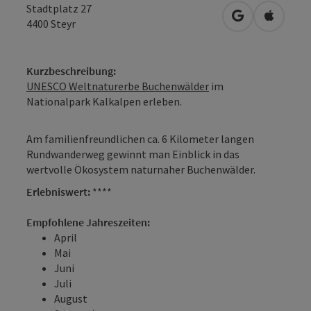
Stadtplatz 27
in Google Map
in Apple
4400
Steyr
Kurzbeschreibung:
UNESCO Weltnaturerbe Buchenwälder
im
Nationalpark Kalkalpen erleben.
Am familienfreundlichen ca. 6 Kilometer langen
Rundwanderweg gewinnt man Einblick in das
wertvolle Ökosystem naturnaher Buchenwälder.
Erlebniswert:
****
Empfohlene Jahreszeiten:
April
Mai
Juni
Juli
August