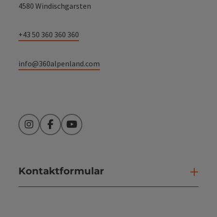
4580 Windischgarsten
+43 50 360 360 360
info@360alpenland.com
Instagram
Facebook
YouTube
Kontaktformular
Kont