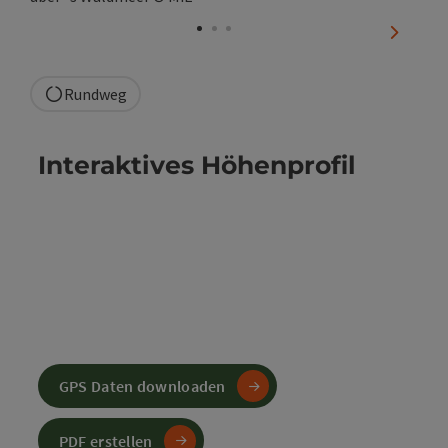
Copyrig
nächste
Rundweg
Interaktives Höhenprofil
GPS Daten downloaden
PDF erstellen