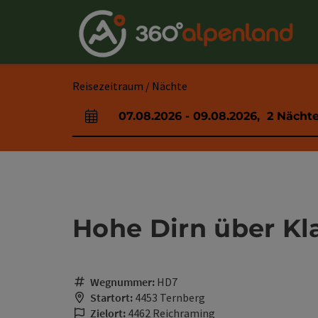
Accesskey
Accesskey
Accesskey
Accesskey
Accesskey
Accesskey
Accesskey
Accesskey
Zum Inhalt
Zur Navigation
Zum Seitenanfang
Zur Kontaktseite
Zur Suche
Zum Impressum
Zu den Hinweisen zur Bedienung der Website
Zur Startseite
[4]
[0]
[7]
[1]
[5]
[3]
[2]
[6]
Reisezeitraum / Nächte
07.08.2026
-
09.08.2026
,
2
Nächt
An- und Abreisefelder
Hohe Dirn über Kl
Wegnummer:
HD7
Startort:
4453 Ternberg
Zielort:
4462 Reichraming