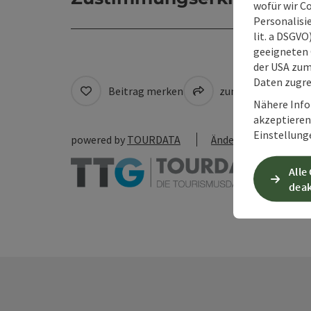
wofür wir C
Personalisie
lit. a DSGV
geeigneten 
der USA zu
Daten zugre
Beitrag merken
zum Merkzettel
Nähere Info
akzeptieren 
Einstellung
powered by
TOURDATA
Änderung vorschlag
Alle
deak