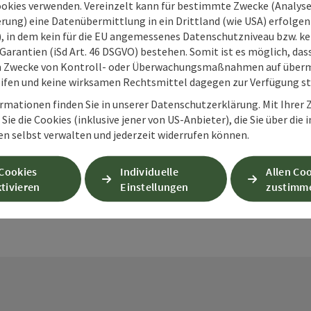
ookies verwenden. Vereinzelt kann für bestimmte Zwecke (Analyse
rung) eine Datenübermittlung in ein Drittland (wie USA) erfolgen (
O), in dem kein für die EU angemessenes Datenschutzniveau bzw. ke
Garantien (iSd Art. 46 DSGVO) bestehen. Somit ist es möglich, da
m Zwecke von Kontroll- oder Überwachungsmaßnahmen auf überm
ifen und keine wirksamen Rechtsmittel dagegen zur Verfügung s
PDF erstellen
Beitrag drucken
In der Nähe
rmationen finden Sie in unserer Datenschutzerklärung. Mit Ihre
Sie die Cookies (inklusive jener von US-Anbieter), die Sie über die 
en selbst verwalten und jederzeit widerrufen können.
en
 Cookies
Individuelle
Allen Co
tivieren
Einstellungen
zustimm