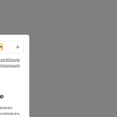
Sprachwahl - Menü öffnen
h
zerklärung
Impressum
re
ränkten
onalisieren,