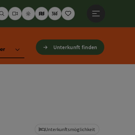
Hauptmenü öffne
Suchen
Webcams
Wetter
Interaktive Karte
360° Panoramen
Merkzettel
Unterkunft finden
er
Unterkunftsmöglichkeit