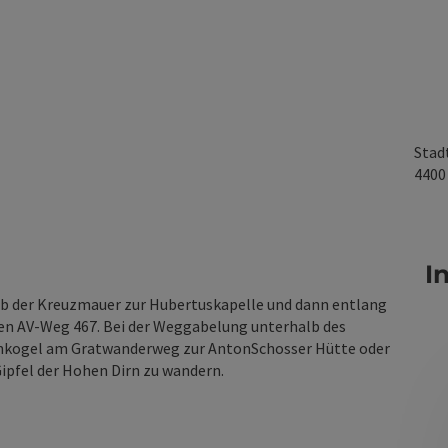
Stad
440
I
lb der Kreuzmauer zur Hubertuskapelle und dann entlang
den AV-Weg 467. Bei der Weggabelung unterhalb des
nnkogel am Gratwanderweg zur AntonSchosser Hütte oder
Gipfel der Hohen Dirn zu wandern.