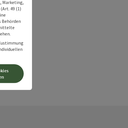
, Marketing,
Art. 49 (1)
ine
ss Behörden
ittelte
tehen.
r Zustimmung
individuellen
okies
en