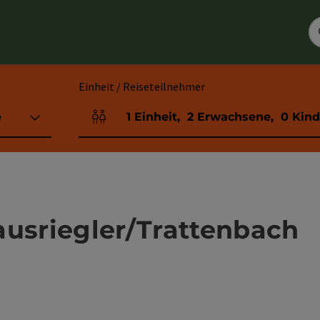
Einheit / Reiseteilnehmer
e
1
Einheit
,
2
Erwachsene
,
0
Kind
Einheitenanzahl und Personenfelder
ausriegler/Trattenbach