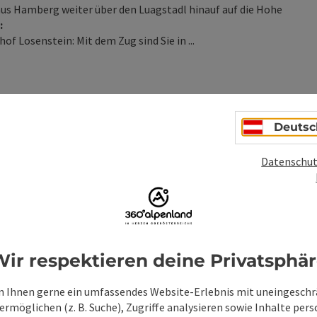
us Hamberg weiter über den Luagstadl hinauf auf die Hohe
:
f Losenstein: Mit dem Zug sind Sie in ...
Deutsc
ionen
Datenschut
ir respektieren deine Privatsphä
 Ihnen gerne ein umfassendes Website-Erlebnis mit uneingesch
rmöglichen (z. B. Suche), Zugriffe analysieren sowie Inhalte pers