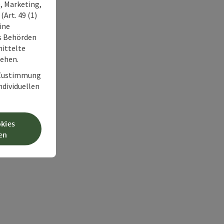
, Marketing,
Art. 49 (1)
ine
ss Behörden
ittelte
tehen.
r Zustimmung
individuellen
okies
en