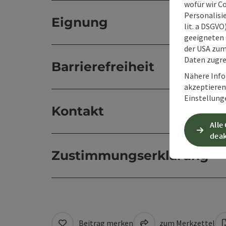
wofür wir C
Personalisie
Eignung
lit. a DSGV
geeigneten 
der USA zu
Daten zugre
Barrierefreiheit
Nähere Info
akzeptieren 
Einstellung
Kontakt
Alle
deak
Zustimmungserklärung
Beitrag merken
zum Merkzettel