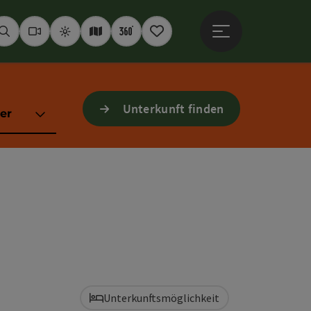
Hauptmenü öffne
Suchen
Webcams
Wetter
Interaktive Karte
360° Panoramen
Merkzettel
Unterkunft finden
er
Unterkunftsmöglichkeit