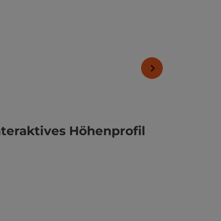
nächstes Element
nteraktives Höhenprofil