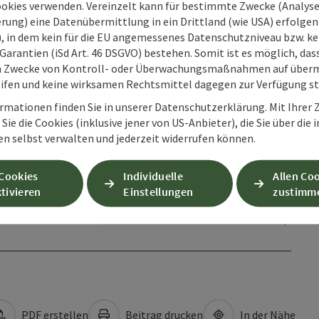
ookies verwenden. Vereinzelt kann für bestimmte Zwecke (Analyse
rung) eine Datenübermittlung in ein Drittland (wie USA) erfolgen (
O), in dem kein für die EU angemessenes Datenschutzniveau bzw. ke
Garantien (iSd Art. 46 DSGVO) bestehen. Somit ist es möglich, da
m Zwecke von Kontroll- oder Überwachungsmaßnahmen auf überm
ifen und keine wirksamen Rechtsmittel dagegen zur Verfügung s
rmationen finden Sie in unserer Datenschutzerklärung. Mit Ihre
Sie die Cookies (inklusive jener von US-Anbieter), die Sie über die 
en selbst verwalten und jederzeit widerrufen können.
 Cookies
Individuelle
Allen Co
tivieren
Einstellungen
zustimm
PDF erstellen
Beitrag drucken
In der Nähe