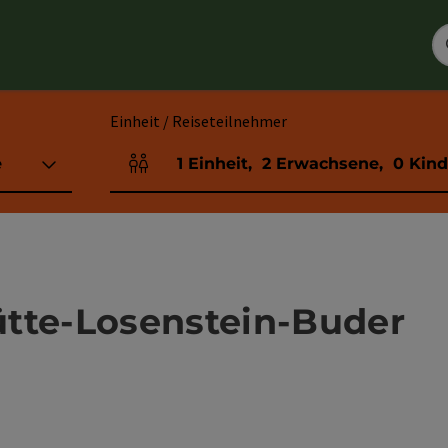
Einheit / Reiseteilnehmer
e
1
Einheit
,
2
Erwachsene
,
0
Kind
Einheitenanzahl und Personenfelder
tte-Losenstein-Buder