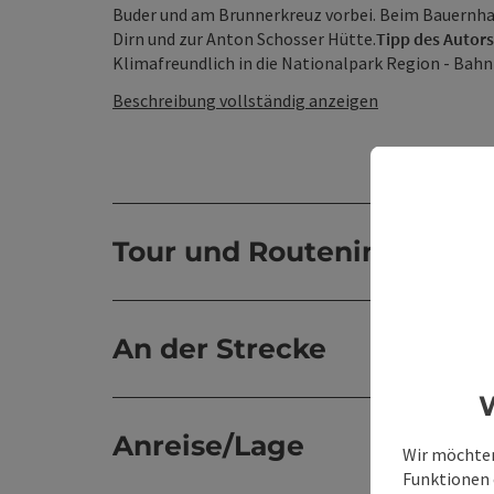
Buder und am Brunnerkreuz vorbei. Beim Bauernha
Dirn und zur Anton Schosser Hütte.
Tipp des Autors
Klimafreundlich in die Nationalpark Region - Bahnho
Beschreibung vollständig anzeigen
Tour und Routeninformat
An der Strecke
W
Anreise/Lage
Wir möchten
Funktionen e