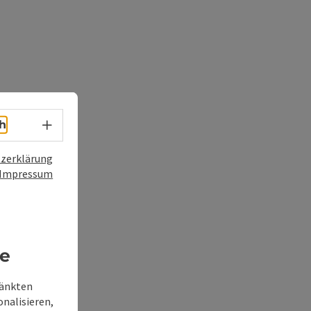
Sprachwahl - Menü öffnen
h
zerklärung
Impressum
re
ränkten
onalisieren,