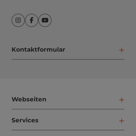
Instagram
Facebook
YouTube
Kontaktformular
Kont
Webseiten
Web
Services
Ser