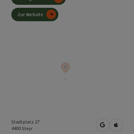
Zur Website
Stadtplatz 27
in Google Map
in Apple
4400
Steyr