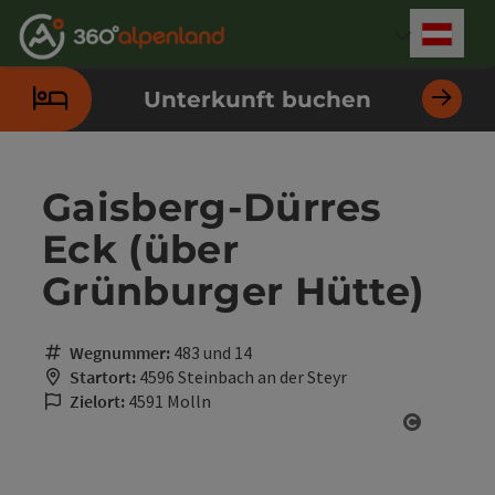
Accesskey
Accesskey
Accesskey
Accesskey
Accesskey
Accesskey
Accesskey
Accesskey
Zum Inhalt
Zur Navigation
Zum Seitenanfang
Zur Kontaktseite
Zur Suche
Zum Impressum
Zu den Hinweisen zur Bedienung der Website
Zur Startseite
[4]
[0]
[7]
[1]
[5]
[3]
[2]
[6]
Deut
Sprach
Unterkunft buchen
Gaisberg-Dürres
Eck (über
Grünburger Hütte)
Wegnummer:
483 und 14
Startort:
4596 Steinbach an der Steyr
Zielort:
4591 Molln
Copyrigh