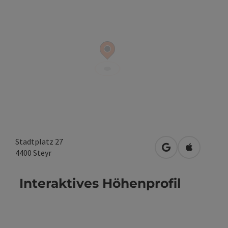
Stadtplatz 27
in Google Maps 
in Apple M
4400
Steyr
Interaktives Höhenprofil