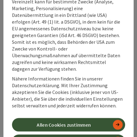
Vereinzelt kann für bestimmte Zwecke (Analyse,
Marketing, Personalisierung) eine
An der Strecke
Datenübermittlung in ein Drittland (wie USA)
erfolgen (Art. 49 (1) lit. a DSGVO), in dem kein für die
EU angemessenes Datenschutzniveau bzw. keine
Anreise/Lage
geeigneten Garantien (iSd Art. 46 DSGVO) bestehen.
Somit ist es möglich, dass Behörden der USA zum
Zwecke von Kontroll- oder
Eignung
Überwachungsmaßnahmen auf übermittelte Daten
zugreifen und keine wirksamen Rechtsmittel
dagegen zur Verfügung stehen.
Barrierefreiheit
Nähere Informationen finden Sie in unserer
Datenschutzerklärung. Mit Ihrer Zustimmung
Kontakt
akzeptieren Sie die Cookies (inklusive jener von US-
Anbieter), die Sie über die individuellen Einstellungen
selbst verwalten und jederzeit widerrufen können.
Zustimmungserklärung
Allen Cookies zustimmen