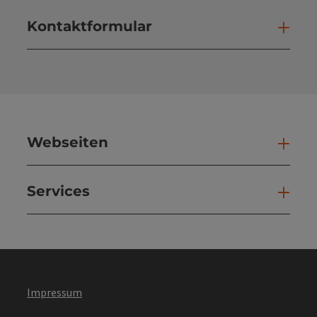
Kontaktformular
Kont
Webseiten
Web
Services
Ser
Impressum