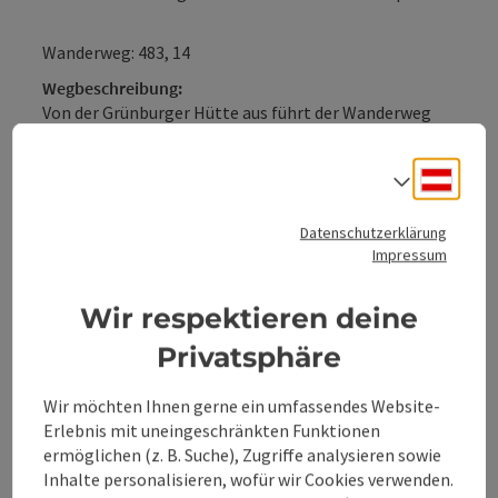
Wanderweg: 483, 14
Wegbeschreibung:
Von der Grünburger Hütte aus führt der Wanderweg
auf der Forststraße (Weg Nr. 483) über die
Brettmaisalm und den Pfaffenboden zum Mandlmais.
Deuts
Sprach
Hier geht es scharf rechts auf den Weg Nr. 14. Entlang
Datenschutzerklärung
des Grates mit herrlichem Ausblick in den Dorngraben
Impressum
und ins Steyrtal gelangt man zu den beiden Gipfeln -
Gaisberg und ...
Wir respektieren deine
Beschreibung vollständig anzeigen
Privatsphäre
Wir möchten Ihnen gerne ein umfassendes Website-
Erlebnis mit uneingeschränkten Funktionen
ermöglichen (z. B. Suche), Zugriffe analysieren sowie
Inhalte personalisieren, wofür wir Cookies verwenden.
Tour und Routeninformationen