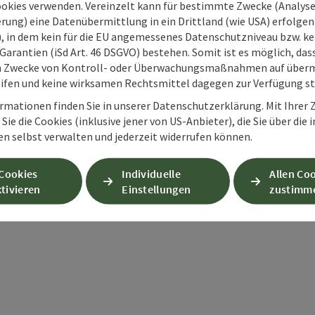
ookies verwenden. Vereinzelt kann für bestimmte Zwecke (Analyse
rung) eine Datenübermittlung in ein Drittland (wie USA) erfolgen (
O), in dem kein für die EU angemessenes Datenschutzniveau bzw. ke
Garantien (iSd Art. 46 DSGVO) bestehen. Somit ist es möglich, da
m Zwecke von Kontroll- oder Überwachungsmaßnahmen auf überm
ifen und keine wirksamen Rechtsmittel dagegen zur Verfügung s
rmationen finden Sie in unserer Datenschutzerklärung. Mit Ihre
Sie die Cookies (inklusive jener von US-Anbieter), die Sie über die 
en selbst verwalten und jederzeit widerrufen können.
PDF erstellen
Beitrag drucken
In der Nähe
 Cookies
Individuelle
Allen Co
tivieren
Einstellungen
zustimm
en