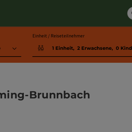
Einheit / Reiseteilnehmer
e
1
Einheit
,
2
Erwachsene
,
0
Kind
Einheitenanzahl und Personenfelder
aming-Brunnbach