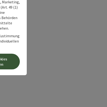
, Marketing,
Art. 49 (1)
ine
ss Behörden
ittelte
tehen.
r Zustimmung
individuellen
okies
en