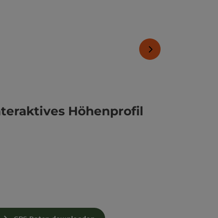
nächstes Element
nteraktives Höhenprofil