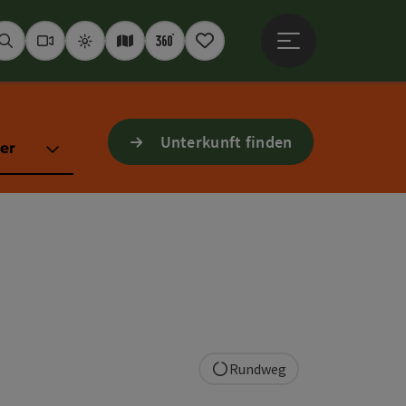
Hauptmenü öffne
Suchen
Webcams
Wetter
Interaktive Karte
360° Panoramen
Merkzettel
Unterkunft finden
er
Rundweg