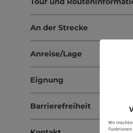
Tour und Routeninformat
An der Strecke
Anreise/Lage
Eignung
Barrierefreiheit
W
Wir möchten
Funktionen e
Kontakt