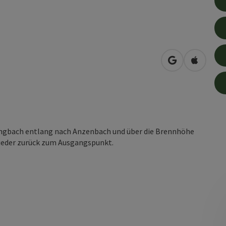
in Google Map
in Apple
ingbach entlang nach Anzenbach und über die Brennhöhe
ieder zurück zum Ausgangspunkt.