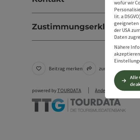
wofür wir C
Personalisie
lit. a DSGV
geeigneten 
Zustimmungserklärung
der USA zu
Daten zugre
Nähere Info
akzeptieren 
Einstellung
Beitrag merken
zum Merkzettel
Alle
deak
powered by
TOURDATA
Änderung vorschlag