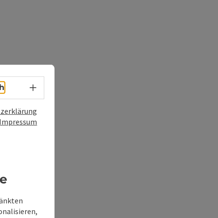
Sprachwahl - Menü öffnen
h
zerklärung
Impressum
re
ränkten
onalisieren,