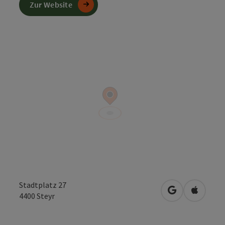
Zur Website
Stadtplatz 27
in Google Map
in Apple
4400
Steyr