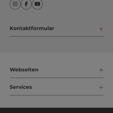
Instagram
Facebook
YouTube
Kontaktformular
Kont
Webseiten
Web
Services
Ser