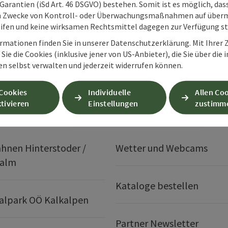
Garantien (iSd Art. 46 DSGVO) bestehen. Somit ist es möglich, da
m Zwecke von Kontroll- oder Überwachungsmaßnahmen auf überm
ifen und keine wirksamen Rechtsmittel dagegen zur Verfügung s
rmationen finden Sie in unserer Datenschutzerklärung. Mit Ihre
Sie die Cookies (inklusive jener von US-Anbieter), die Sie über die 
en selbst verwalten und jederzeit widerrufen können.
 Cookies
Individuelle
Allen Co
Services
tivieren
Einstellungen
zustimm
hnen Hinterstoder /
Wetter und Webcams
ralm
Kataloge bestellen
alpark OÖ Kalkalpen
Partner Newsletter