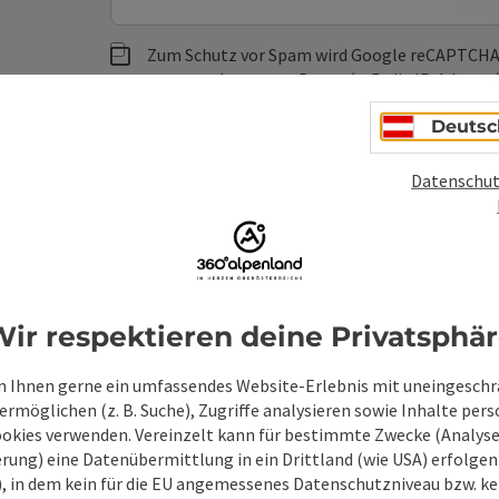
Zum Schutz vor Spam wird Google reCAPTCHA
personenbezogene Daten (z. B. die IP-Adresse
Absenden des Formulars werden die dafür erfor
Deutsc
ist eine Kontaktaufnahme jederzeit per E-Ma
Wenn Sie per Formular auf der Website oder per E
Datenschut
Ihre angegebenen Daten zwecks Bearbeitung der An
Anschlussfragen sechs Monate bei uns gespeichert.
Einwilligung weiter.
zur Datenschutzerklärung
ir respektieren deine Privatsphä
Senden
 Ihnen gerne ein umfassendes Website-Erlebnis mit uneingesch
rmöglichen (z. B. Suche), Zugriffe analysieren sowie Inhalte pers
ookies verwenden. Vereinzelt kann für bestimmte Zwecke (Analyse
rung) eine Datenübermittlung in ein Drittland (wie USA) erfolgen (
O), in dem kein für die EU angemessenes Datenschutzniveau bzw. ke