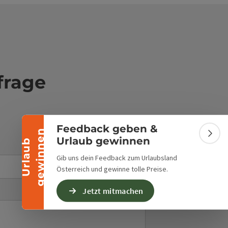
Banner einklappen
frage
Feedback geben &
n
Bann
Urlaub gewinnen
U
r
l
a
u
b
g
e
w
i
n
n
e
E-Mail
*
Gib uns dein Feedback zum Urlaubsland
Österreich und gewinne tolle Preise.
Jetzt mitmachen