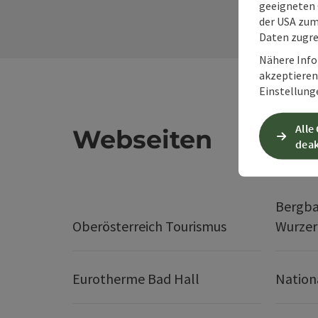
geeigneten 
der USA zu
Daten zugre
Nähere Info
akzeptieren 
Einstellung
Alle
Webseiten
deak
Bergba
Oberösterreich Tourismus
Wurze
Eurotherme Bad Hall
Nation