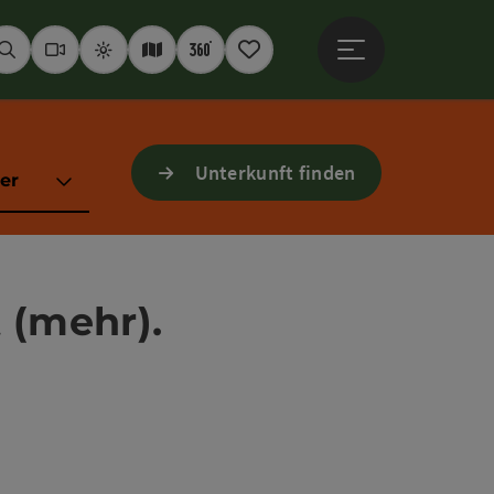
Hauptmenü öffne
Suchen
Webcams
Wetter
Interaktive Karte
360° Panoramen
Merkzettel
Unterkunft finden
er
 (mehr).