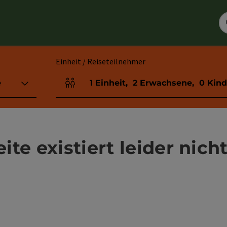
Einheit / Reiseteilnehmer
e
1
Einheit
,
2
Erwachsene
,
0
Kind
Einheitenanzahl und Personenfelder
te existiert leider nicht