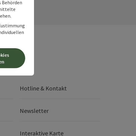
ss Behörden
ittelte
tehen.
r Zustimmung
individuellen
okies
en
Hotline & Kontakt
Newsletter
Interaktive Karte