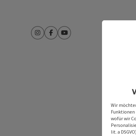
Instagram
Facebook
YouTube
W
Wir möchten
Funktionen e
wofür wir C
Personalisie
lit. a DSGV