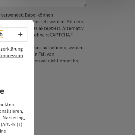
 verwendet. Dabei können
) an Google übermittelt werden. Mit dem
derlichen Cookies akzeptiert. Alternativ
Sprachwahl - Menü öffnen
h
il möglich – ganz ohne reCAPTCHA.
*
-Mail Kontakt mit uns aufnehmen, werden
zerklärung
frage und für den Fall von
Impressum
 Diese Daten geben wir nicht ohne Ihre
re
ränkten
onalisieren,
, Marketing,
Art. 49 (1)
ine