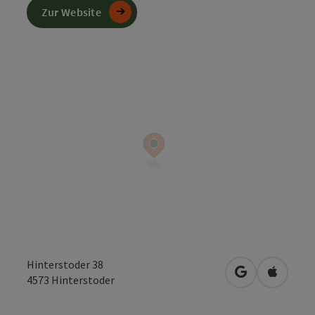
Zur Website
Hinterstoder 38
in Google Map
in Apple
4573
Hinterstoder