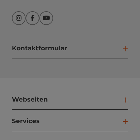
Instagram
Facebook
YouTube
Kontaktformular
Kont
Webseiten
Web
Services
Ser