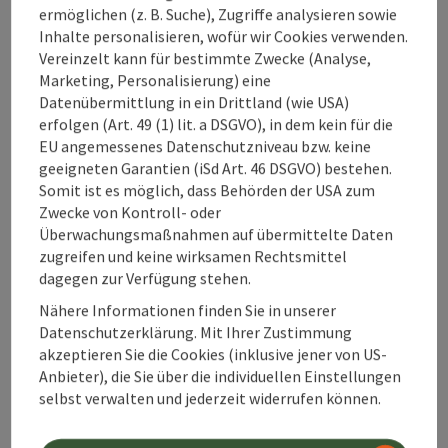
ermöglichen (z. B. Suche), Zugriffe analysieren sowie
Zustimmungserklärung
Inhalte personalisieren, wofür wir Cookies verwenden.
Vereinzelt kann für bestimmte Zwecke (Analyse,
Marketing, Personalisierung) eine
Datenübermittlung in ein Drittland (wie USA)
erfolgen (Art. 49 (1) lit. a DSGVO), in dem kein für die
Beitrag merken
Beitrag drucken
EU angemessenes Datenschutzniveau bzw. keine
geeigneten Garantien (iSd Art. 46 DSGVO) bestehen.
zum Merkzettel
Somit ist es möglich, dass Behörden der USA zum
In der Nähe
Zwecke von Kontroll- oder
Überwachungsmaßnahmen auf übermittelte Daten
PDF erstellen
zugreifen und keine wirksamen Rechtsmittel
dagegen zur Verfügung stehen.
powered by
TOURDATA
Änderung vorschlagen
Nähere Informationen finden Sie in unserer
Datenschutzerklärung. Mit Ihrer Zustimmung
akzeptieren Sie die Cookies (inklusive jener von US-
Anbieter), die Sie über die individuellen Einstellungen
selbst verwalten und jederzeit widerrufen können.