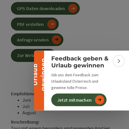
GPS Daten downloaden
Banner einklappen
PDF erstellen
Anfrage senden
Zur Website
Feedback geben &
n
Bann
Urlaub gewinnen
U
r
l
a
u
b
g
e
w
i
n
n
e
Gib uns dein Feedback zum
Urlaubsland Österreich und
gewinne tolle Preise.
Empfohlene Jahreszeiten:
Juni
Jetzt mitmachen
Juli
August
Beschreibung:
Tour mit einem besonders anstrengenden Anstieg,