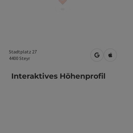
Stadtplatz 27
in Google Maps 
in Apple M
4400
Steyr
Interaktives Höhenprofil