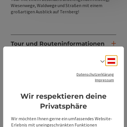
Wiesenwege, Waldwege und Straßen mit einem
großartigen Ausblick auf Ternberg!
Tour und Routeninformationen
Deuts
Anreise/Lage
Sprach
Datenschutzerklärung
Eignung
Impressum
Wir respektieren deine
Barrierefreiheit
Privatsphäre
Kontakt
Wir möchten Ihnen gerne ein umfassendes Website-
Erlebnis mit uneingeschränkten Funktionen