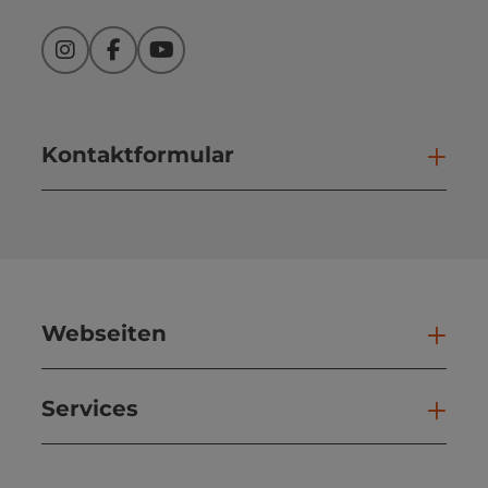
Instagram
Facebook
YouTube
Kontaktformular
Kont
Webseiten
Web
Services
Ser