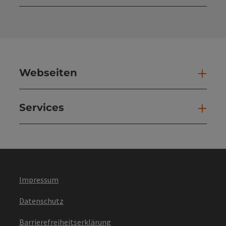
Kont
Webseiten
Web
Services
Ser
Impressum
Datenschutz
Barrierefreiheitserklärung