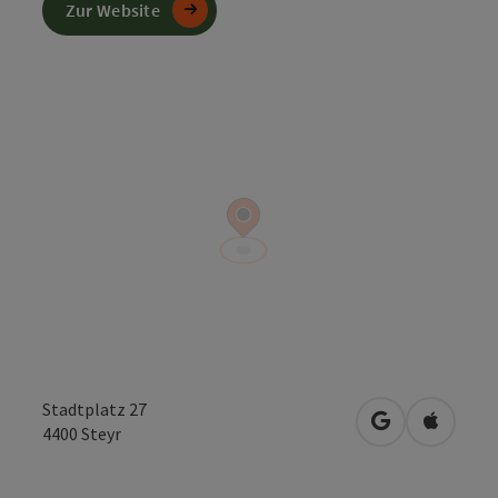
Zur Website
Stadtplatz 27
in Google Map
in Apple
4400
Steyr