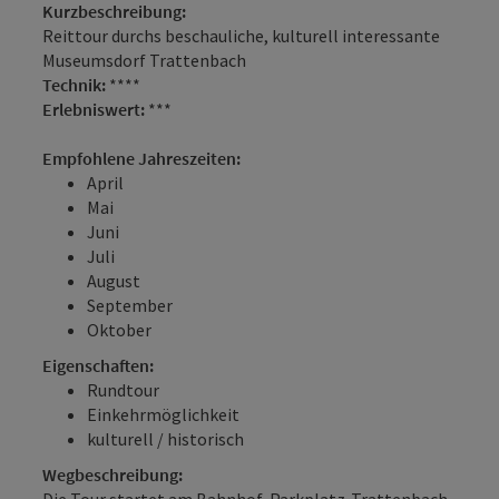
Kurzbeschreibung:
Reittour durchs beschauliche, kulturell interessante
Museumsdorf Trattenbach
Technik:
****
Erlebniswert:
***
Empfohlene Jahreszeiten:
April
Mai
Juni
Juli
August
September
Oktober
Eigenschaften:
Rundtour
Einkehrmöglichkeit
kulturell / historisch
Wegbeschreibung:
Die Tour startet am Bahnhof-Parkplatz-Trattenbach