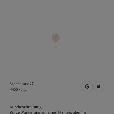
Stadtplatz 27
in Google Map
in Apple
4400
Steyr
Kurzbeschreibung:
Kurze Wanderung auf einen kleinen, aber im