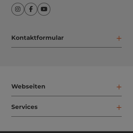
Instagram
Facebook
YouTube
Kontaktformular
Kont
Webseiten
Web
Services
Ser