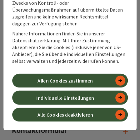
Alpenland Tourismus GmbH
Zwecke von Kontroll- oder
Überwachungsmaßnahmen auf übermittelte Daten
zugreifen und keine wirksamen Rechtsmittel
Bahnhofstraße 2
dagegen zur Verfügung stehen.
4580 Windischgarsten
Nähere Informationen finden Sie in unserer
Datenschutzerklärung. Mit Ihrer Zustimmung
+43 50 360 360 360
akzeptieren Sie die Cookies (inklusive jener von US-
Anbieter), die Sie über die individuellen Einstellungen
selbst verwalten und jederzeit widerrufen können.
info@360alpenland.com
Allen Cookies zustimmen
Individuelle Einstellungen
Instagram
Facebook
YouTube
Alle Cookies deaktivieren
Kontaktformular