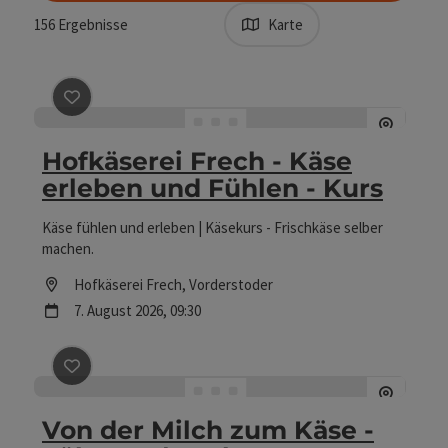
156
Ergebnisse
Karte
Beitrag merken
: Hofkäserei Frech - Käse erleben und F
Hofkäserei Frech - Käse
erleben und Fühlen - Kurs
Käse fühlen und erleben | Käsekurs - Frischkäse selber
machen.
Location
Hofkäserei Frech
, Vorderstoder
Nächster Termin
7.
August
2026
,
09:30
Beitrag merken
: Von der Milch zum Käse - Führung | V
Von der Milch zum Käse -