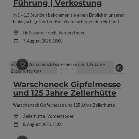
Führung | Verkostung
In 1 – 1,5 Stunden bekommen sie einen Einblick in unseren
biologisch geführten Hof. Wir besichtigen den Hof und die
Käserei. Der Weg von der Milch zum Käse wird hautnah
Location
Hofkäserei Frech
, Vorderstoder
erlebt. Als Abschluss können Sie gerne unsere leckeren
Nächster Termin
7.
August
2026
,
10:00
Bio-Schafmilchprodukte verkosten.
©
Beitrag merken
: Warscheneck Gipfelmesse und 125 Jah
Copyrig
Warscheneck Gipfelmesse
und 125 Jahre Zellerhütte
Warscheneck Gipfelmesse und 125 Jahre Zellerhütte
Location
Zellerhütte
, Vorderstoder
Nächster Termin
8.
August
2026
,
11:00