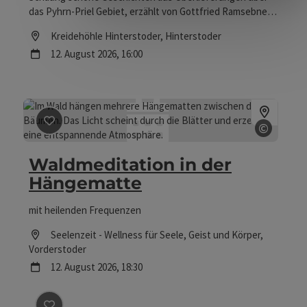
das Pyhrn-Priel Gebiet, erzählt von Gottfried Ramsebner
oder von Gerda Bachmayr.
Location
Kreidehöhle Hinterstoder
, Hinterstoder
Nächster Termin
12.
August
2026
,
16:00
©
Beitrag merken
: Waldmeditation in der Hängematte
Copyrig
Waldmeditation in der
Hängematte
mit heilenden Frequenzen
Location
Seelenzeit - Wellness für Seele, Geist und Körper
,
Vorderstoder
Nächster Termin
12.
August
2026
,
18:30