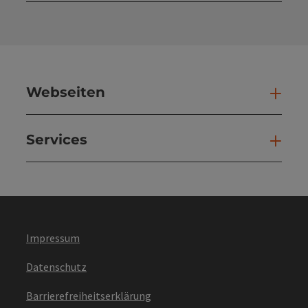
Kont
Webseiten
Web
Services
Ser
Impressum
Datenschutz
Barrierefreiheitserklärung