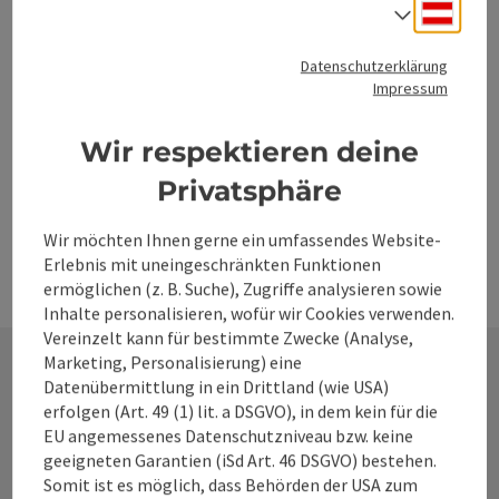
Location
Hofkäserei Frech
, Vorderstoder
Deuts
erlebt. Als Abschluss können Sie gerne unsere leckeren
Sprach
Nächster Termin
14.
August
2026
,
10:00
Bio-Schafmilchprodukte verkosten.
Datenschutzerklärung
Impressum
Seite zurück
Seite 
1
…
16
Wir respektieren deine
Privatsphäre
Wir möchten Ihnen gerne ein umfassendes Website-
Erlebnis mit uneingeschränkten Funktionen
ermöglichen (z. B. Suche), Zugriffe analysieren sowie
Inhalte personalisieren, wofür wir Cookies verwenden.
Vereinzelt kann für bestimmte Zwecke (Analyse,
Marketing, Personalisierung) eine
Datenübermittlung in ein Drittland (wie USA)
Kontakt
erfolgen (Art. 49 (1) lit. a DSGVO), in dem kein für die
EU angemessenes Datenschutzniveau bzw. keine
geeigneten Garantien (iSd Art. 46 DSGVO) bestehen.
Somit ist es möglich, dass Behörden der USA zum