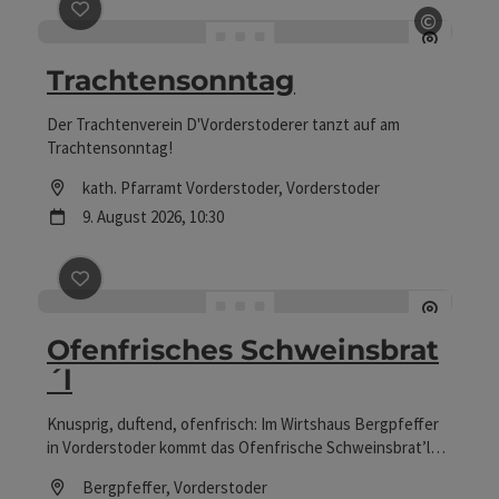
©
Beitrag merken
: Trachtensonntag
Copyrig
Trachtensonntag
Der Trachtenverein D'Vorderstoderer tanzt auf am
Trachtensonntag!
Location
kath. Pfarramt Vorderstoder
, Vorderstoder
Nächster Termin
9.
August
2026
,
10:30
Beitrag merken
: Ofenfrisches Schweinsbrat´l
Ofenfrisches Schweinsbrat
´l
Knusprig, duftend, ofenfrisch: Im Wirtshaus Bergpfeffer
in Vorderstoder kommt das Ofenfrische Schweinsbrat’l
mit goldener Kruste, lauwarmem Speckkrautsalat und
Location
Bergpfeffer
, Vorderstoder
flaumigem Knödel auf den Tisch. Ein ehrlicher