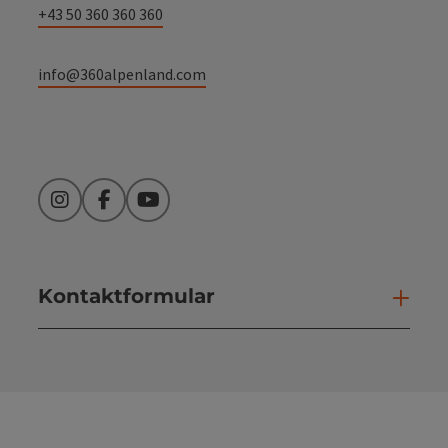
+43 50 360 360 360
info@360alpenland.com
Instagram
Facebook
YouTube
Kontaktformular
Kont