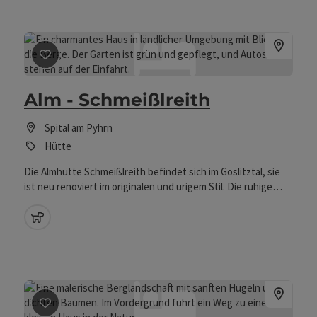
Beitrag merken
: Alm - Schmeißlreith
Alm - Schmeißlreith
Spital am Pyhrn
Hütte
Die Almhütte Schmeißlreith befindet sich im Goslitztal, sie
ist neu renoviert im originalen und urigem Stil. Die ruhige
Lage neben dem Goslitzbach und umgeben von Wäldern und
Viehweiden. Nebenbei steht ein alter, uriger Stadel der als
Haustiere erlaubt
Kuhunterstand und Brennholzlager dient.
Beitrag merken
: Almhaus Vorleithen