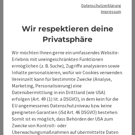
Schönheit der Umgebung lädt zu Wanderungen im Sommer
einem entspannten Spaziergang durch unseren eigenen
Datenschutzerklärung
und zu spannenden Skiausflügen im Winter ein. Erleben Sie
Impressum
Garten, umgeben von bunten Blumen und Obst- und
die Freiheit und das Abenteuer in den Bergen, während das
Gemüsepflanzen. Entspannen Sie sich anschließend auf
Apartment Katharina Ihnen ein sicheres und behagliches
Beitrag merken
: Berghof Thurnergut - Arche Hof
unserer Sonnenterrasse und lassen Sie die warme Sonne auf
Zuhause bietet. Mittels Code für die Keybox sind unsere
Wir respektieren deine
Ihrer Haut genießen. Unsere Apartments bieten Platz für
Gäste flexiebel beim Checkin und Checkout.
gesamt 10 Personen und sind mit WiFi ausgestattet, so dass
Privatsphäre
Berghof Thurnergut - Arche
Sie immer mit der Welt in Verbindung bleiben können. Dank
Hof
unserer ruhigen Lage können Sie die Natur in vollen Zügen
Wir möchten Ihnen gerne ein umfassendes Website-
genießen und sich vom Alltagsstress erholen. Buchen Sie
Erlebnis mit uneingeschränkten Funktionen
noch heute Ihren Aufenthalt in den Bergblickapartments
Spital am Pyhrn
ermöglichen (z. B. Suche), Zugriffe analysieren sowie
und lassen Sie sich von der Schönheit der Umgebung
3 Blumen
Bauernhof, Ferienwohnung
Inhalte personalisieren, wofür wir Cookies verwenden.
verzaubern.
Vereinzelt kann für bestimmte Zwecke (Analyse,
Herzlich Willkommen am Berghof Thurnergut in Spital am
Marketing, Personalisierung) eine
Pyhrn!
Datenübermittlung in ein Drittland (wie USA)
erfolgen (Art. 49 (1) lit. a DSGVO), in dem kein für die
W-Lan (kostenlos)
Haustiere erlaubt
Sauna
EU angemessenes Datenschutzniveau bzw. keine
geeigneten Garantien (iSd Art. 46 DSGVO) bestehen.
Somit ist es möglich, dass Behörden der USA zum
Zwecke von Kontroll- oder
Überwachungsmaßnahmen auf übermittelte Daten
Seite zurück
Seite 
1
…
7