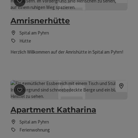
Beitrag merken
: Amrisnerhütte
große Priel ca. 30 km und Schloss Trautenfels liegen 29 km
entfernt.
Amrisnerhütte
Spital am Pyhrn
Hütte
Herzlich Willkommen auf der Amrishütte in Spital am Pyhrn!
Beitrag merken
: Apartment Katharina
Apartment Katharina
Spital am Pyhrn
Ferienwohnung