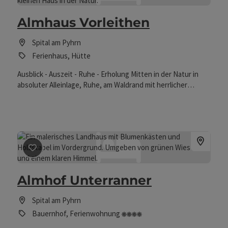
Almhaus Vorleithen
Spital am Pyhrn
Ferienhaus, Hütte
Ausblick - Auszeit - Ruhe - Erholung Mitten in der Natur in
absoluter Alleinlage, Ruhe, am Waldrand mit herrlicher
Aussicht, umgeben von unseren Jungtieren. Über die
Forststraße ist die Zufahr zum Ferienhaus komfortabel
möglich.
Beitrag merken
: Almhof Unterranner
Almhof Unterranner
Spital am Pyhrn
4 Blumen
Bauernhof, Ferienwohnung