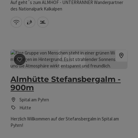
Auf geht´s zum ALMHOF - UNTERRANNER Wanderpartner
des Nationalpark Kalkalpen
W-Lan (kostenlos)
Sauna
Swimmingpool
Beitrag merken
: Almhütte Stefansbergalm - 900m
Almhütte Stefansbergalm -
900m
Spital am Pyhrn
Hütte
Herzlich Willkommen auf der Stefansbergalm in Spital am
Pyhrn!