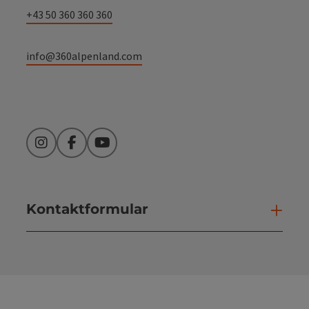
+43 50 360 360 360
info@360alpenland.com
Instagram
Facebook
YouTube
Kontaktformular
Kont