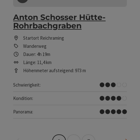
Beitrag merken
: Anton Schosser Hütte-Rohrbachgrab
Anton Schosser Hütte-
Rohrbachgraben
Startort
Reichraming
Wanderweg
Dauer: 4h 19m
Länge: 11,4 km
Höhenmeter aufsteigend: 973 m
Mittel
Schwierigkeit:
Schwer
Kondition:
Traumtour
Panorama:
Seite zurück