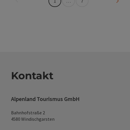
Seite 
1
…
7
Kontakt
Alpenland Tourismus GmbH
Bahnhofstraße 2
4580 Windischgarsten