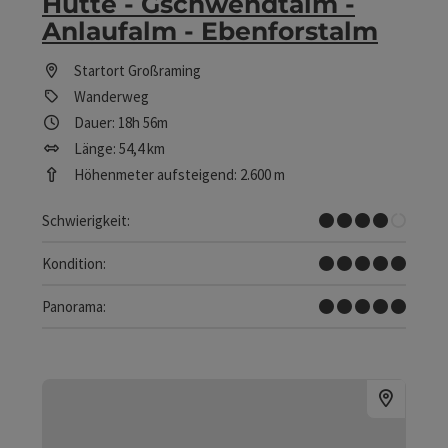
Hütte - Gschwendtalm -
Anlaufalm - Ebenforstalm
Startort
Großraming
Wanderweg
Dauer: 18h 56m
Länge: 54,4 km
Höhenmeter aufsteigend: 2.600 m
Schwer
Schwierigkeit:
Sehr schwer
Kondition:
Traumtour
Panorama: