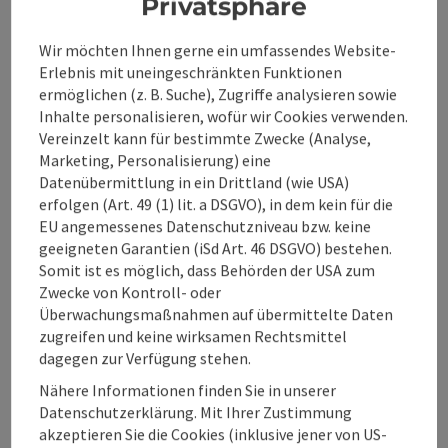
Privatsphäre
Wir möchten Ihnen gerne ein umfassendes Website-
Erlebnis mit uneingeschränkten Funktionen
ermöglichen (z. B. Suche), Zugriffe analysieren sowie
Inhalte personalisieren, wofür wir Cookies verwenden.
Vereinzelt kann für bestimmte Zwecke (Analyse,
Marketing, Personalisierung) eine
Datenübermittlung in ein Drittland (wie USA)
erfolgen (Art. 49 (1) lit. a DSGVO), in dem kein für die
Beitrag merken
: Anton Schosser Hütte- Trattenbach
EU angemessenes Datenschutzniveau bzw. keine
Anton Schosser Hütte-
geeigneten Garantien (iSd Art. 46 DSGVO) bestehen.
Somit ist es möglich, dass Behörden der USA zum
Trattenbach-Wendbach
Zwecke von Kontroll- oder
Überwachungsmaßnahmen auf übermittelte Daten
Startort
Ternberg
zugreifen und keine wirksamen Rechtsmittel
Wanderweg
dagegen zur Verfügung stehen.
Dauer: 3h 35m
Nähere Informationen finden Sie in unserer
Länge: 9,9 km
Datenschutzerklärung. Mit Ihrer Zustimmung
Höhenmeter aufsteigend: 828 m
akzeptieren Sie die Cookies (inklusive jener von US-