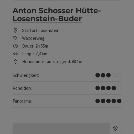
Anton Schosser Hütte-
Losenstein-Buder
Startort
Losenstein
Wanderweg
Dauer: 2h 55m
Länge: 7,4 km
Höhenmeter aufsteigend: 804 m
Mittel
Schwierigkeit:
Schwer
Kondition:
Traumtour
Panorama: