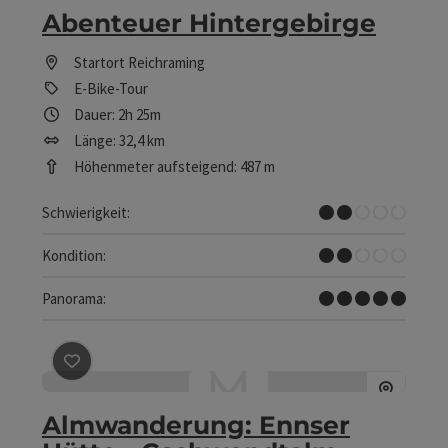
Abenteuer Hintergebirge
Startort
Reichraming
E-Bike-Tour
Dauer: 2h 25m
Länge: 32,4 km
Höhenmeter aufsteigend: 487 m
Leicht
Schwierigkeit:
Leicht
Kondition:
Traumtour
Panorama:
Beitrag merken
: Almwanderung: Ennser Hütte - Gschw
Almwanderung: Ennser