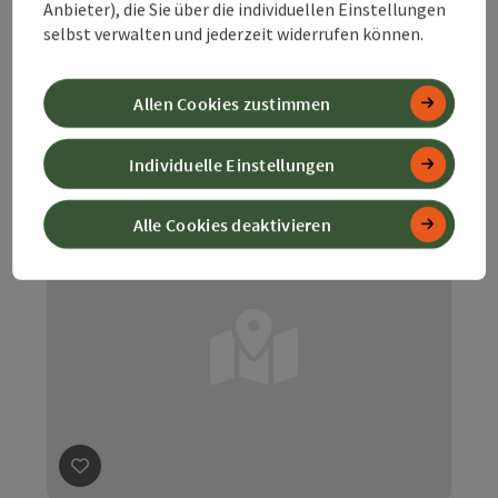
Anbieter), die Sie über die individuellen Einstellungen
Leicht
Schwierigkeit:
selbst verwalten und jederzeit widerrufen können.
Leicht
Kondition:
Allen Cookies zustimmen
Traumtour
Panorama:
Individuelle Einstellungen
Alle Cookies deaktivieren
Beitrag merken
: Anton Schosser Hütte-Losenstein-Bu