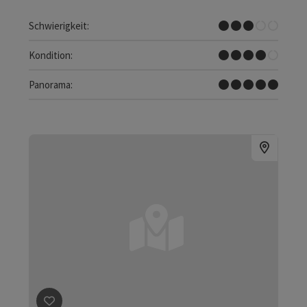
Mittel
Schwierigkeit:
Schwer
Kondition:
Traumtour
Panorama: