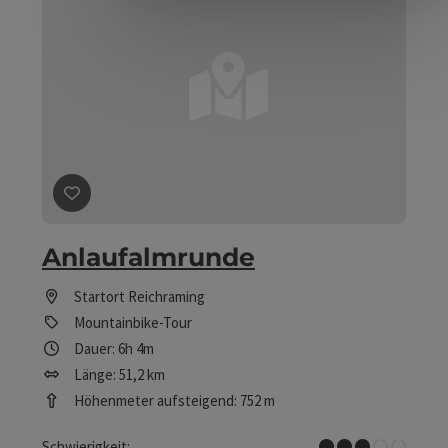
Beitrag merken
: Anlaufalmrunde
Anlaufalmrunde
Startort
Reichraming
Mountainbike-Tour
Dauer: 6h 4m
Länge: 51,2 km
Höhenmeter aufsteigend: 752 m
Mittel
Schwierigkeit: