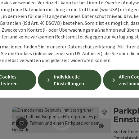
Treffpunkt g
ookies verwenden. Vereinzelt kann für bestimmte Zwecke (Analyse
Telefon
+43 725
Veranstaltun
rung) eine Datenübermittlung in ein Drittland (wie USA) erfolgen (
Ausgangspunk
Öffnung
Mon
D
O), in dem kein für die EU angemessenes Datenschutzniveau bzw. ke
MO
DI
M
Toilettenanl
Garantien (iSd Art. 46 DSGVO) bestehen. Somit ist es möglich, da
m Zwecke von Kontroll- oder Überwachungsmaßnahmen auf überm
ifen und keine wirksamen Rechtsmittel dagegen zur Verfügung s
Parkpl
Beitrag merken
: Parkplatz B "Hohe Dirn"
Copyright öff
rmationen finden Sie in unserer Datenschutzerklärung. Mit Ihre
Gebührenpfli
Sie die Cookies (inklusive jener von US-Anbieter), die Sie über die 
ab dem Bereic
en selbst verwalten und jederzeit widerrufen können.
den Parkplät
Reichra
 Cookies
Individuelle
Allen Co
Telefon
+43 676
tivieren
Einstellungen
zustimm
Öffnung
Mon
D
MO
DI
M
Parkp
Ennst
Beitrag merken
: Parkplatz Besucherzentrum Ennstal
Kostenfreier
Copyright öff
Ennstal Aspha