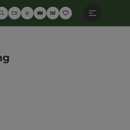
Hauptmenü öffne
Suchen
Webcams
Wetter
Interaktive Karte
360° Panoramen
Merkzettel
ng