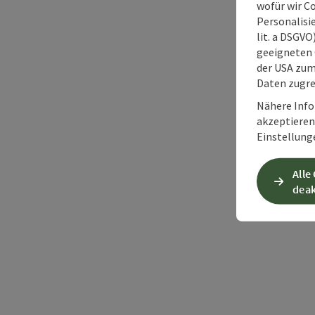
wofür wir C
Personalisie
lit. a DSGV
geeigneten 
der USA zu
Daten zugre
Nähere Info
akzeptieren 
Einstellung
Alle
deak