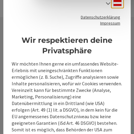
Deuts
Sprach
Datenschutzerklärung
Impressum
Kontakt
Wir respektieren deine
Privatsphäre
Wir möchten Ihnen gerne ein umfassendes Website-
Alpenland Tourismus GmbH
Erlebnis mit uneingeschränkten Funktionen
ermöglichen (z. B. Suche), Zugriffe analysieren sowie
Bahnhofstraße 2
Inhalte personalisieren, wofür wir Cookies verwenden.
4580 Windischgarsten
Vereinzelt kann für bestimmte Zwecke (Analyse,
Marketing, Personalisierung) eine
Datenübermittlung in ein Drittland (wie USA)
+43 50 360 360 360
erfolgen (Art. 49 (1) lit. a DSGVO), in dem kein für die
EU angemessenes Datenschutzniveau bzw. keine
info@360alpenland.com
geeigneten Garantien (iSd Art. 46 DSGVO) bestehen.
Somit ist es möglich, dass Behörden der USA zum