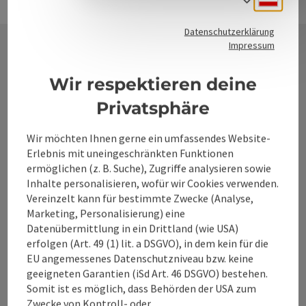
Datenschutzerklärung
Impressum
Kontakt
Wir respektieren deine
Privatsphäre
Alpenland Tourismus GmbH
Wir möchten Ihnen gerne ein umfassendes Website-
Erlebnis mit uneingeschränkten Funktionen
Bahnhofstraße 2
ermöglichen (z. B. Suche), Zugriffe analysieren sowie
4580 Windischgarsten
Inhalte personalisieren, wofür wir Cookies verwenden.
Vereinzelt kann für bestimmte Zwecke (Analyse,
Marketing, Personalisierung) eine
+43 50 360 360 360
Datenübermittlung in ein Drittland (wie USA)
erfolgen (Art. 49 (1) lit. a DSGVO), in dem kein für die
EU angemessenes Datenschutzniveau bzw. keine
info@360alpenland.com
geeigneten Garantien (iSd Art. 46 DSGVO) bestehen.
Somit ist es möglich, dass Behörden der USA zum
Zwecke von Kontroll- oder