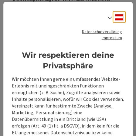
befindet sich am Ortsrand von Vorderstoder und verfügt
über 4 Eisstockbahnen, die zum Teil im Sommer auch zum
Deuts
Vorderstoder
Sprach
Asphaltstockschießen genutzt werden können.
Telefon
+43 6776 3977722
Datenschutzerklärung
Öffnungszeiten
Montag geöffnet
Mittwoch geöffnet
Freitag geöffnet
Samstag geöffnet
Feiertag geöffnet
MO
MI
FR
SA
FE
Impressum
Wir respektieren deine
Privatsphäre
Beitrag merken
: Tourismusinformation Vorderstoder
Copyrig
Wir möchten Ihnen gerne ein umfassendes Website-
Tourismusinformation
Erlebnis mit uneingeschränkten Funktionen
Vorderstoder
ermöglichen (z. B. Suche), Zugriffe analysieren sowie
Inhalte personalisieren, wofür wir Cookies verwenden.
Grüß Gott im Tourismusbüro Vorderstoder - Ihre Gäste-
Vereinzelt kann für bestimmte Zwecke (Analyse,
Information im Gemeindeamt Vorderstoder!
Marketing, Personalisierung) eine
Vorderstoder
Datenübermittlung in ein Drittland (wie USA)
erfolgen (Art. 49 (1) lit. a DSGVO), in dem kein für die
Telefon
+43 5036 0360360
EU angemessenes Datenschutzniveau bzw. keine
Öffnungszeiten
Montag geöffnet
Dienstag geöffnet
Mittwoch geöffnet
Donnerstag geöffnet
Freitag geöffnet
Feiertag geöffnet
MO
DI
MI
DO
FR
FE