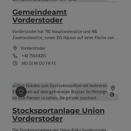
Copyrig
Gemeindeamt
Vorderstoder
Vorderstoder hat 781 Hauptwohnsitze und 441
Zweitwohnsitze, sowie 355 Häuser auf einer Fläche von
37,4 km². Touristisch bietet Vorderstoder 425
Vorderstoder
Gästebetten und 45.000 Nächtigungen!
Telefon
+43 7564 8255
Öffnungszeiten
Montag geöffnet
Dienstag geöffnet
Mittwoch geöffnet
Donnerstag geöffnet
Freitag geöffnet
Feiertag geöffnet
MO
DI
MI
DO
FR
FE
Beitrag merken
: Stocksportanlage Union Vorderstoder
Copyrig
Stocksportanlage Union
Vorderstoder
Die Stocksportanlage der Union Raika Vorderstoder