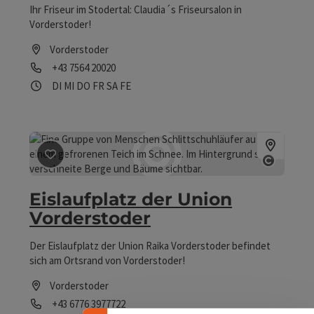
Ihr Friseur im Stodertal: Claudia´s Friseursalon in
Vorderstoder!
Vorderstoder
Telefon
+43 7564 20020
Öffnungszeiten
Dienstag geöffnet
Mittwoch geöffnet
Donnerstag geöffnet
Freitag geöffnet
Samstag geöffnet
Feiertag geöffnet
DI
MI
DO
FR
SA
FE
Beitrag merken
: Eislaufplatz der Union Vorderstoder
Copyrig
Eislaufplatz der Union
Vorderstoder
Banner einklappen
Der Eislaufplatz der Union Raika Vorderstoder befindet
sich am Ortsrand von Vorderstoder!
Vorderstoder
Telefon
+43 6776 3977722