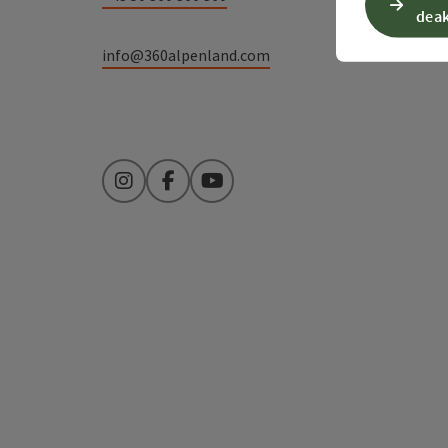
deak
info@360alpenland.com
Instagram
Facebook
YouTube