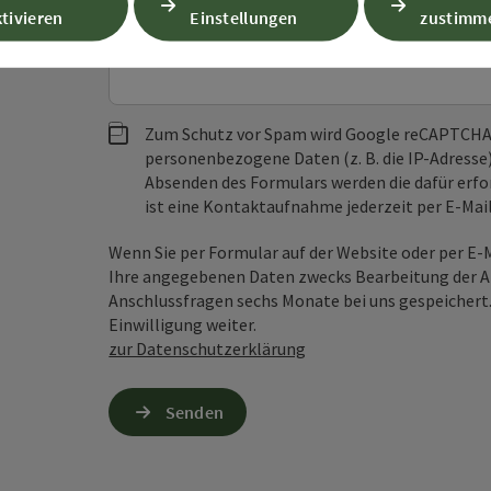
Unverbindliche Anfrage
*
tivieren
Einstellungen
zustimm
Zum Schutz vor Spam wird Google reCAPTCHA
personenbezogene Daten (z. B. die IP-Adresse
Absenden des Formulars werden die dafür erfor
ist eine Kontaktaufnahme jederzeit per E-Ma
Wenn Sie per Formular auf der Website oder per E
Ihre angegebenen Daten zwecks Bearbeitung der An
Anschlussfragen sechs Monate bei uns gespeichert.
Einwilligung weiter.
zur Datenschutzerklärung
Senden