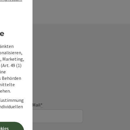
re
ränkten
onalisieren,
, Marketing,
frage
Art. 49 (1)
ine
ss Behörden
ittelte
tehen.
r Zustimmung
E-Mail
*
individuellen
okies