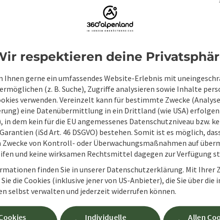
ir respektieren deine Privatsphä
 Ihnen gerne ein umfassendes Website-Erlebnis mit uneingesch
rmöglichen (z. B. Suche), Zugriffe analysieren sowie Inhalte pers
ookies verwenden. Vereinzelt kann für bestimmte Zwecke (Analyse
Unverbindliche An
rung) eine Datenübermittlung in ein Drittland (wie USA) erfolgen (
O), in dem kein für die EU angemessenes Datenschutzniveau bzw. ke
Garantien (iSd Art. 46 DSGVO) bestehen. Somit ist es möglich, da
m Zwecke von Kontroll- oder Überwachungsmaßnahmen auf überm
Felder mit
*
sind Pflichtfelder
ifen und keine wirksamen Rechtsmittel dagegen zur Verfügung s
rmationen finden Sie in unserer Datenschutzerklärung. Mit Ihre
Vorname
Nachname
Sie die Cookies (inklusive jener von US-Anbieter), die Sie über die 
en selbst verwalten und jederzeit widerrufen können.
 Cookies
Individuelle
Allen Co