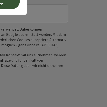
en
 verwendet. Dabei können
) an Google übermittelt werden. Mit dem
derlichen Cookies akzeptiert. Alternativ
il möglich – ganz ohne reCAPTCHA.
*
-Mail Kontakt mit uns aufnehmen, werden
frage und für den Fall von
 Diese Daten geben wir nicht ohne Ihre