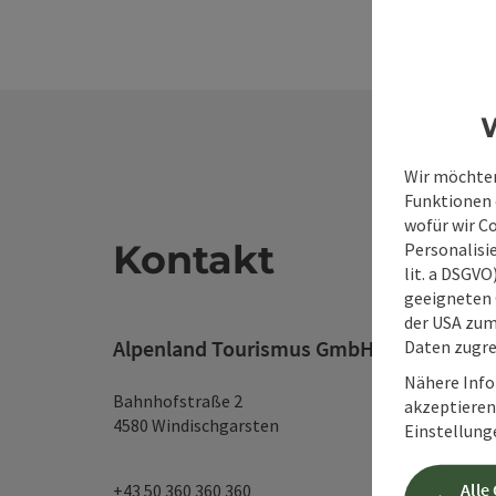
W
Wir möchten
Funktionen e
wofür wir C
Kontakt
Personalisie
lit. a DSGV
geeigneten 
der USA zu
Alpenland Tourismus GmbH
Daten zugre
Nähere Info
Bahnhofstraße 2
akzeptieren 
4580 Windischgarsten
Einstellung
Alle
+43 50 360 360 360