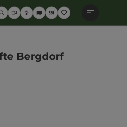
Hauptmenü öffne
Suchen
Webcams
Wetter
Interaktive Karte
360° Panoramen
Merkzettel
fte Bergdorf