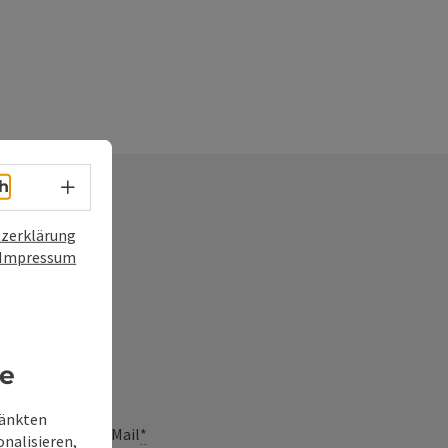
Sprachwahl - Menü öffnen
h
zerklärung
Impressum
frage
re
ränkten
E-Mail
*
onalisieren,