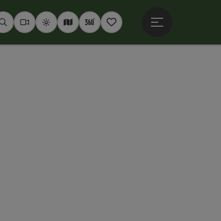
Hauptmenü öffne
Suchen
Webcams
Wetter
Interaktive Karte
360° Panoramen
Merkzettel