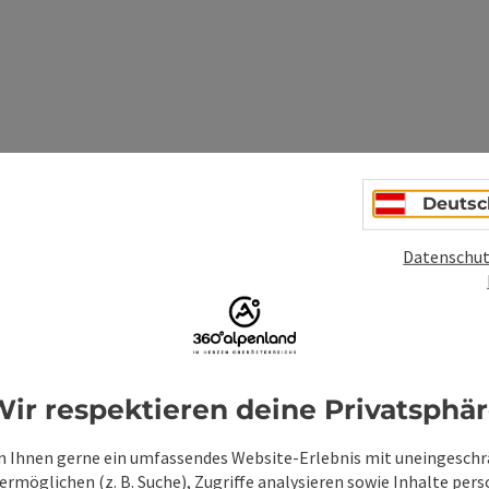
Deutsc
Datenschut
Unverbindliche An
ir respektieren deine Privatsphä
Felder mit
*
sind Pflichtfelder
 Ihnen gerne ein umfassendes Website-Erlebnis mit uneingesch
Vorname
Nachname
rmöglichen (z. B. Suche), Zugriffe analysieren sowie Inhalte pers