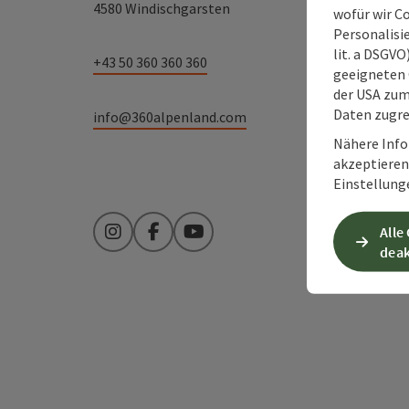
4580 Windischgarsten
wofür wir C
Personalisie
lit. a DSGV
+43 50 360 360 360
geeigneten 
der USA zu
Daten zugre
info@360alpenland.com
Nähere Info
akzeptieren 
Einstellung
Alle
Instagram
Facebook
YouTube
deak