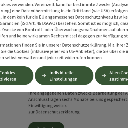
ookies verwenden. Vereinzelt kann für bestimmte Zwecke (Analyse
rung) eine Datenübermittlung in ein Drittland (wie USA) erfolgen (
O), in dem kein für die EU angemessenes Datenschutzniveau bzw. ke
Unverbindliche Anfrage
*
Garantien (iSd Art. 46 DSGVO) bestehen. Somit ist es möglich, da
m Zwecke von Kontroll- oder Überwachungsmaßnahmen auf überm
ifen und keine wirksamen Rechtsmittel dagegen zur Verfügung s
rmationen finden Sie in unserer Datenschutzerklärung. Mit Ihre
Sie die Cookies (inklusive jener von US-Anbieter), die Sie über die 
Zum Schutz vor Spam wird Google reCAPTCHA
en selbst verwalten und jederzeit widerrufen können.
personenbezogene Daten (z. B. die IP-Adresse
Absenden des Formulars werden die dafür erfor
 Cookies
Individuelle
Allen Co
ist eine Kontaktaufnahme jederzeit per E-Ma
tivieren
Einstellungen
zustimm
Wenn Sie per Formular auf der Website oder per E
Ihre angegebenen Daten zwecks Bearbeitung der An
Anschlussfragen sechs Monate bei uns gespeichert.
Einwilligung weiter.
zur Datenschutzerklärung