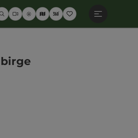
Hauptmenü öffne
Suchen
Webcams
Wetter
Interaktive Karte
360° Panoramen
Merkzettel
ebirge