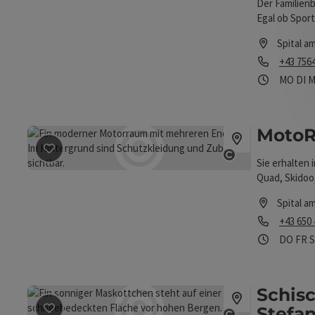
Der Familienb
Egal ob Sport
Pachleitner 
Spital a
Telefon
+43 756
Öffnung
Mon
D
MO
DI
M
MotoR
Beitrag merken
: MotoRacingStore
Sie erhalten
Copyright öff
Quad, Skidoo,
auch zur pass
Spital a
Telefon
+43 650
Öffnung
Donn
F
DO
FR
Schis
Stefa