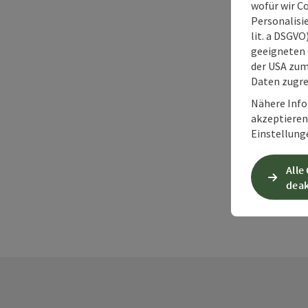
wofür wir C
Personalisie
lit. a DSGV
geeigneten 
der USA zu
Daten zugre
Nähere Info
akzeptieren 
Einstellung
Alle
deak