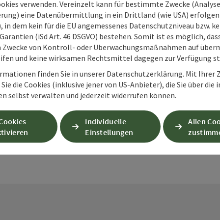
Sport
ookies verwenden. Vereinzelt kann für bestimmte Zwecke (Analyse
rung) eine Datenübermittlung in ein Drittland (wie USA) erfolgen (
Beitrag merken
: Spitaler Sportstadl - Ihr Sportberater
Der Spitaler 
O), in dem kein für die EU angemessenes Datenschutzniveau bzw. ke
Copyright öff
Pyhrn und Ihr
Garantien (iSd Art. 46 DSGVO) bestehen. Somit ist es möglich, da
m Zwecke von Kontroll- oder Überwachungsmaßnahmen auf überm
Spital a
ifen und keine wirksamen Rechtsmittel dagegen zur Verfügung s
Telefon
+43 756
rmationen finden Sie in unserer Datenschutzerklärung. Mit Ihre
Öffnung
Mon
D
MO
DI
M
Sie die Cookies (inklusive jener von US-Anbieter), die Sie über die 
en selbst verwalten und jederzeit widerrufen können.
 Cookies
Individuelle
Allen Co
tivieren
Einstellungen
zustimm