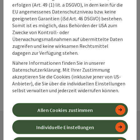
Ladestation für E-Autos!
erfolgen (Art. 49 (1) lit. a DSGVO), in dem kein für die
EU angemessenes Datenschutzniveau bzw. keine
Spital am Pyhrn
geeigneten Garantien (iSd Art. 46 DSGVO) bestehen.
Telefon
+43 7563 255
Somit ist es möglich, dass Behörden der USA zum
Öffnungszeiten
Montag geöffnet
Dienstag geöffnet
Mittwoch geöffnet
Donnerstag geöffnet
Freitag geöffnet
Samstag geöffnet
Sonntag geöffnet
Feiertag geöffnet
MO
DI
MI
DO
FR
SA
SO
FE
Zwecke von Kontroll- oder
Überwachungsmaßnahmen auf übermittelte Daten
zugreifen und keine wirksamen Rechtsmittel
dagegen zur Verfügung stehen.
Seite zurück
Seite 
1
…
5
Nähere Informationen finden Sie in unserer
Datenschutzerklärung. Mit Ihrer Zustimmung
akzeptieren Sie die Cookies (inklusive jener von US-
Anbieter), die Sie über die individuellen Einstellungen
selbst verwalten und jederzeit widerrufen können.
Allen Cookies zustimmen
Individuelle Einstellungen
Kontakt