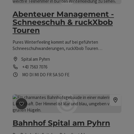
Beitrag merken
: Abenteuer Management - Schneeschu
Copyrig
Abenteuer Management -
Schneeschuh & ruckXbob
Touren
Pures Winterfeeling kommt auf bei geführten
Schneeschuhwanderungen, ruckXbob Touren
(Schneeschuhwandern & Tiefschneerodeln), Iglubauen
Spital am Pyhrn
inkl. Übernachtung oder vielen weiteren Teamaktivitäten
Telefon
+43 7563 7076
in der verschneiten Winterlandschaft.
Öffnungszeiten
Montag geöffnet
Dienstag geöffnet
Mittwoch geöffnet
Donnerstag geöffnet
Freitag geöffnet
Samstag geöffnet
Sonntag geöffnet
Feiertag geöffnet
MO
DI
MI
DO
FR
SA
SO
FE
Beitrag merken
: Bahnhof Spital am Pyhrn
Bahnhof Spital am Pyhrn