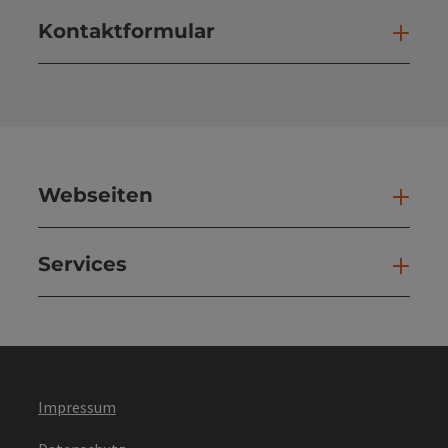
Kontaktformular
Kont
Webseiten
Web
Services
Ser
Impressum