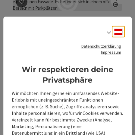
Beitrag merken
: E-Tankstelle ADEG Spital am Pyhrn
Copyrig
E-Tankstelle ADEG Spital
am Pyhrn
Deuts
Sprach
Ladestation für E-Autos!
Datenschutzerklärung
Spital am Pyhrn
Impressum
Telefon
+43 7563 8017
Öffnungszeiten
Montag geöffnet
Dienstag geöffnet
Mittwoch geöffnet
Donnerstag geöffnet
Freitag geöffnet
Samstag geöffnet
Feiertag geöffnet
Wir respektieren deine
MO
DI
MI
DO
FR
SA
FE
Privatsphäre
Wir möchten Ihnen gerne ein umfassendes Website-
Erlebnis mit uneingeschränkten Funktionen
Beitrag merken
: Elektrotankstelle Spital am Pyhrn
ermöglichen (z. B. Suche), Zugriffe analysieren sowie
Inhalte personalisieren, wofür wir Cookies verwenden.
Elektrotankstelle Spital am
Vereinzelt kann für bestimmte Zwecke (Analyse,
Pyhrn
Marketing, Personalisierung) eine
Datenübermittlung in ein Drittland (wie USA)