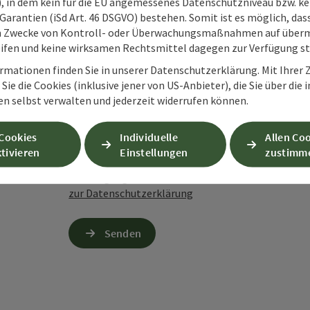
O), in dem kein für die EU angemessenes Datenschutzniveau bzw. ke
Garantien (iSd Art. 46 DSGVO) bestehen. Somit ist es möglich, da
m Zwecke von Kontroll- oder Überwachungsmaßnahmen auf überm
ifen und keine wirksamen Rechtsmittel dagegen zur Verfügung s
Zum Schutz vor Spam wird Google reCAPTCHA
rmationen finden Sie in unserer Datenschutzerklärung. Mit Ihre
personenbezogene Daten (z. B. die IP-Adresse
Sie die Cookies (inklusive jener von US-Anbieter), die Sie über die 
Absenden des Formulars werden die dafür erfor
en selbst verwalten und jederzeit widerrufen können.
ist eine Kontaktaufnahme jederzeit per E-Ma
Wenn Sie per Formular auf der Website oder per E
 Cookies
Individuelle
Allen Co
Ihre angegebenen Daten zwecks Bearbeitung der An
tivieren
Einstellungen
zustimm
Anschlussfragen sechs Monate bei uns gespeichert.
Einwilligung weiter.
zur Datenschutzerklärung
Senden