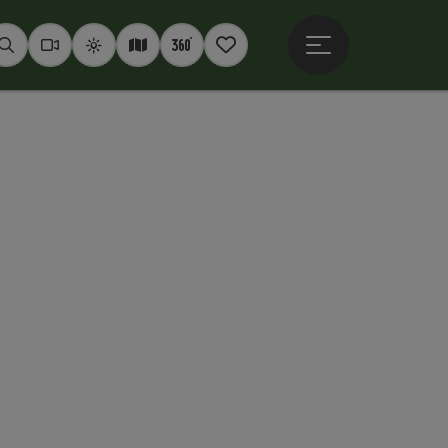
Hauptmenü öffne
Suchen
Webcams
Wetter
Interaktive Karte
360° Panoramen
Merkzettel