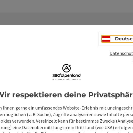
Deutsc
Datenschut
Unverbindliche An
Felder mit
*
sind Pflichtfelder
ir respektieren deine Privatsphä
Vorname
Nachname
 Ihnen gerne ein umfassendes Website-Erlebnis mit uneingesch
rmöglichen (z. B. Suche), Zugriffe analysieren sowie Inhalte pers
ookies verwenden. Vereinzelt kann für bestimmte Zwecke (Analyse
Unverbindliche Anfrage
*
rung) eine Datenübermittlung in ein Drittland (wie USA) erfolgen (