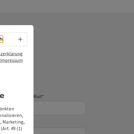
Sprachwahl - Menü öffnen
h
zerklärung
frage
Impressum
re
E-Mail
*
ränkten
onalisieren,
, Marketing,
Art. 49 (1)