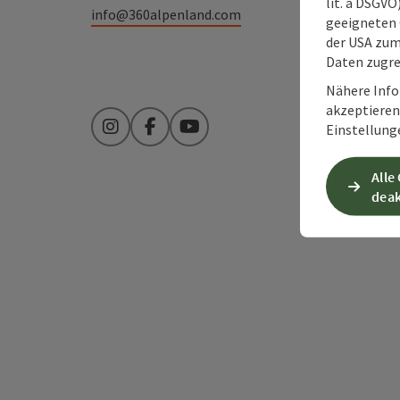
lit. a DSGV
info@360alpenland.com
geeigneten 
der USA zu
Daten zugre
Nähere Info
akzeptieren 
Einstellung
Instagram
Facebook
YouTube
Alle
deak