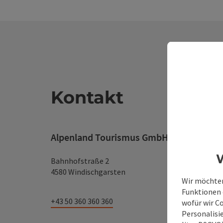
Kontakt
Alpenland Tourismus GmbH
W
Bahnhofstraße 2
4580 Windischgarsten
Wir möchten
Funktionen e
+43 50 360 360 360
wofür wir C
Personalisie