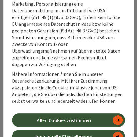
Workshops z.B.: Wildkräuterküche, Salbenküche,
Marketing, Personalisierung) eine
Tinkturen, Oxymel, Ätherische Öle für den Hausgebrauch,
Datenübermittlung in ein Drittland (wie USA)
Alpenland Tourismus GmbH
Seifen sieden Außerdem: Verkauf von selbst
erfolgen (Art. 49 (1) lit. a DSGVO), in dem kein für die
hergestellten Kräutertees und Kräutersalzen aus meiner
EU angemessenes Datenschutzniveau bzw. keine
Wildsammlung Alle Wildkräuter und Wurzeln sind von Hand
Bahnhofstraße 2
geeigneten Garantien (iSd Art. 46 DSGVO) bestehen.
gepflückt, sorgfältig ausgewählt und stammen von
4580 Windischgarsten
Somit ist es möglich, dass Behörden der USA zum
umliegenden Wiesen und Wäldern aus dem Kremstal.
Zwecke von Kontroll- oder
Überwachungsmaßnahmen auf übermittelte Daten
+43 50 360 360 360
zugreifen und keine wirksamen Rechtsmittel
dagegen zur Verfügung stehen.
info@360alpenland.com
Nähere Informationen finden Sie in unserer
Datenschutzerklärung. Mit Ihrer Zustimmung
akzeptieren Sie die Cookies (inklusive jener von US-
Anbieter), die Sie über die individuellen Einstellungen
selbst verwalten und jederzeit widerrufen können.
Instagram
Facebook
YouTube
Allen Cookies zustimmen
Individuelle Einstellungen