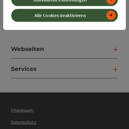
Kontaktformular
Kont
Alle Cookies deaktivieren
Webseiten
Web
Services
Ser
Impressum
Datenschutz