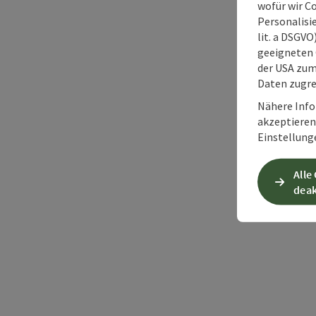
wofür wir C
Personalisie
lit. a DSGV
geeigneten 
der USA zu
Daten zugre
Nähere Info
akzeptieren 
Einstellung
Alle
deak