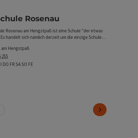
schule Rosenau
ule Rosenau am Hengstpaß ist eine Schule "der etwas
 Es handelt sich nämlich derzeit um die einzige Schule in
ch, die in Form einer Schule für
 am Hengstpaß
rziehung" geführt wird.
6 255
szeiten
tag geöffnet
ienstag geöffnet
Mittwoch geöffnet
Donnerstag geöffnet
Freitag geöffnet
Samstag geöffnet
Sonntag geöffnet
Feiertag geöffnet
I
DO
FR
SA
SO
FE
Seite vor