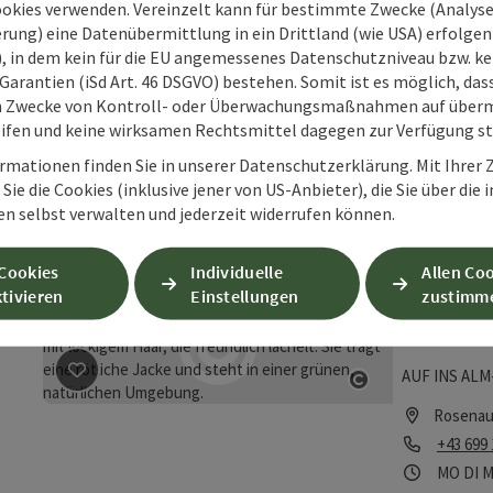
ookies verwenden. Vereinzelt kann für bestimmte Zwecke (Analyse
rung) eine Datenübermittlung in ein Drittland (wie USA) erfolgen (
Jimmy
O), in dem kein für die EU angemessenes Datenschutzniveau bzw. ke
Garantien (iSd Art. 46 DSGVO) bestehen. Somit ist es möglich, da
Jimmy's BOX 
m Zwecke von Kontroll- oder Überwachungsmaßnahmen auf überm
Beitrag merken
: Jimmy´s Box
Hengstpass.
ifen und keine wirksamen Rechtsmittel dagegen zur Verfügung s
Copyright öff
Rosenau
rmationen finden Sie in unserer Datenschutzerklärung. Mit Ihre
Telefon
+43 756
Sie die Cookies (inklusive jener von US-Anbieter), die Sie über die 
en selbst verwalten und jederzeit widerrufen können.
Öffnung
Mon
D
MO
DI
M
 Cookies
Individuelle
Allen Co
tivieren
Einstellungen
zustimm
Naturs
Parad
AUF INS ALM-
Beitrag merken
: Naturschauspiel - Auf ins Alm-Paradie
Copyright öff
Rosenau
Telefon
+43 699
Öffnung
Mon
D
MO
DI
M