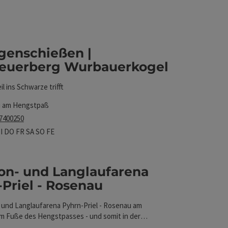
Auswahl verfeinert werden kann. Die Ergebnisse in der
genschießen |
euerberg Wurbauerkogel
urbauerkogel
l ins Schwarze trifft
 am Hengstpaß
 7400250
szeiten
tag geöffnet
ienstag geöffnet
Mittwoch geöffnet
Donnerstag geöffnet
Freitag geöffnet
Samstag geöffnet
Sonntag geöffnet
Feiertag geöffnet
I
DO
FR
SA
SO
FE
lon- und Langlaufarena
Priel - Rosenau
iel - Rosenau
- und Langlaufarena Pyhrn-Priel - Rosenau am
nen
 Fuße des Hengstpasses - und somit in der
 Naturidylle des Nationalpark Kalkalpen - ist vor allem