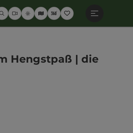
Hauptmenü öffne
Suchen
Webcams
Wetter
Interaktive Karte
360° Panoramen
Merkzettel
m Hengstpaß | die