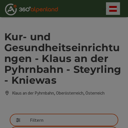
Accesskey
Accesskey
Accesskey
Accesskey
Accesskey
Accesskey
Accesskey
Accesskey
Zum Inhalt
Zur Navigation
Zum Seitenanfang
Zur Kontaktseite
Zur Suche
Zum Impressum
Zu den Hinweisen zur Bedienung der Website
Zur Startseite
[4]
[0]
[7]
[1]
[5]
[3]
[2]
[6]
Deut
Sprach
Kur- und
Gesundheitseinrichtu
ngen - Klaus an der
Pyhrnbahn - Steyrling
- Kniewas
Klaus an der Pyhrnbahn, Oberösterreich, Österreich
Filtern