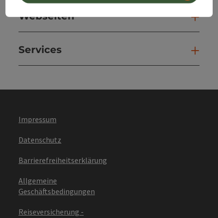
Webseiten
Web
Services
Ser
Impressum
Datenschutz
Barrierefreiheitserklärung
Allgemeine
Geschäftsbedingungen
Reiseversicherung -