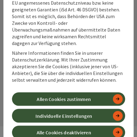
EU angemessenes Datenschutzniveau bzw. keine
geeigneten Garantien (iSd Art. 46 DSGVO) bestehen.
+43 50 360 360 360
Somit ist es möglich, dass Behörden der USA zum
Zwecke von Kontroll- oder
info@360alpenland.com
Überwachungsmaßnahmen auf übermittelte Daten
zugreifen und keine wirksamen Rechtsmittel
dagegen zur Verfügung stehen.
Nähere Informationen finden Sie in unserer
Datenschutzerklärung. Mit Ihrer Zustimmung
akzeptieren Sie die Cookies (inklusive jener von US-
Instagram
Facebook
YouTube
Anbieter), die Sie über die individuellen Einstellungen
selbst verwalten und jederzeit widerrufen können.
Kontaktformular
Allen Cookies zustimmen
Kont
Individuelle Einstellungen
Alle Cookies deaktivieren