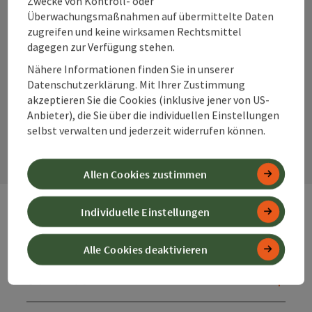
Zwecke von Kontroll- oder
Überwachungsmaßnahmen auf übermittelte Daten
zugreifen und keine wirksamen Rechtsmittel
dagegen zur Verfügung stehen.
Instagram
Facebook
YouTube
Nähere Informationen finden Sie in unserer
Datenschutzerklärung. Mit Ihrer Zustimmung
akzeptieren Sie die Cookies (inklusive jener von US-
Anbieter), die Sie über die individuellen Einstellungen
Kontaktformular
selbst verwalten und jederzeit widerrufen können.
Kont
Allen Cookies zustimmen
Individuelle Einstellungen
Webseiten
Web
Alle Cookies deaktivieren
Services
Ser