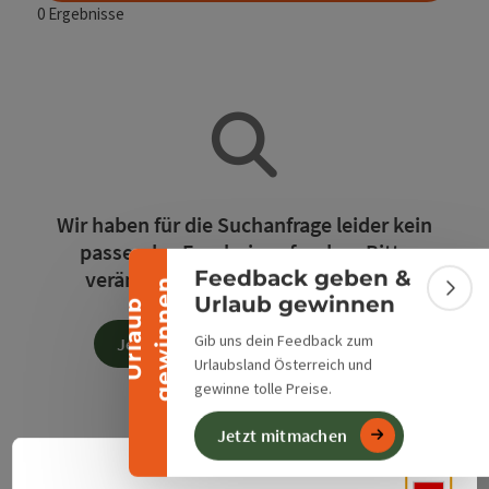
0
Ergebnisse
Banner einklappen
Wir haben für die Suchanfrage leider kein
passendes Ergebnis gefunden. Bitte
verändern Sie die Filterfunktionen!
Feedback geben &
n
Bann
Urlaub gewinnen
U
r
l
a
u
b
g
e
w
i
n
n
e
Gib uns dein Feedback zum
Jetzt alle Filter zurücksetzen
Urlaubsland Österreich und
gewinne tolle Preise.
Jetzt mitmachen