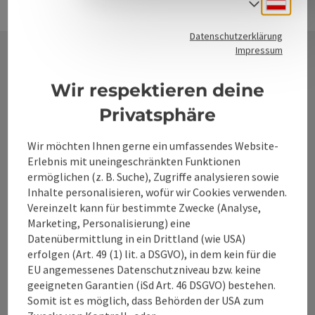
Deuts
Sprach
Datenschutzerklärung
Impressum
Kontakt
Wir respektieren deine
Privatsphäre
Alpenland Tourismus GmbH
Wir möchten Ihnen gerne ein umfassendes Website-
Erlebnis mit uneingeschränkten Funktionen
ermöglichen (z. B. Suche), Zugriffe analysieren sowie
Bahnhofstraße 2
Inhalte personalisieren, wofür wir Cookies verwenden.
4580 Windischgarsten
Vereinzelt kann für bestimmte Zwecke (Analyse,
Marketing, Personalisierung) eine
+43 50 360 360 360
Datenübermittlung in ein Drittland (wie USA)
erfolgen (Art. 49 (1) lit. a DSGVO), in dem kein für die
EU angemessenes Datenschutzniveau bzw. keine
info@360alpenland.com
geeigneten Garantien (iSd Art. 46 DSGVO) bestehen.
Somit ist es möglich, dass Behörden der USA zum