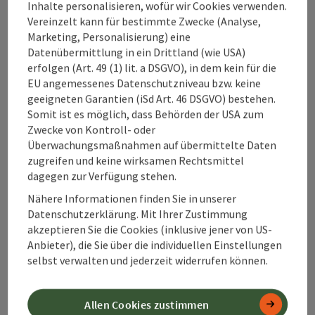
Inhalte personalisieren, wofür wir Cookies verwenden.
Vereinzelt kann für bestimmte Zwecke (Analyse,
Kontakt
Marketing, Personalisierung) eine
Datenübermittlung in ein Drittland (wie USA)
erfolgen (Art. 49 (1) lit. a DSGVO), in dem kein für die
EU angemessenes Datenschutzniveau bzw. keine
Alpenland Tourismus GmbH
geeigneten Garantien (iSd Art. 46 DSGVO) bestehen.
Somit ist es möglich, dass Behörden der USA zum
Bahnhofstraße 2
Zwecke von Kontroll- oder
4580 Windischgarsten
Überwachungsmaßnahmen auf übermittelte Daten
zugreifen und keine wirksamen Rechtsmittel
dagegen zur Verfügung stehen.
+43 50 360 360 360
Nähere Informationen finden Sie in unserer
Datenschutzerklärung. Mit Ihrer Zustimmung
info@360alpenland.com
akzeptieren Sie die Cookies (inklusive jener von US-
Anbieter), die Sie über die individuellen Einstellungen
selbst verwalten und jederzeit widerrufen können.
Allen Cookies zustimmen