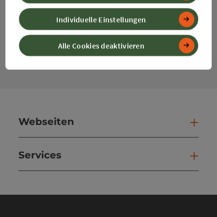
Instagram
Facebook
YouTube
Individuelle Einstellungen
Kontaktformular
Alle Cookies deaktivieren
Kont
Webseiten
Web
Services
Ser