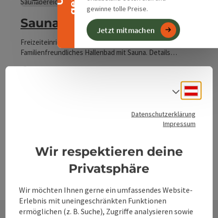
Beitrag merken
: Sauna in Kirchdorf
Copyrig
gewinne tolle Preise.
Sauna in Kirchdorf
Jetzt mitmachen
Freizeiteinrichtung in der Bezirkshauptstadt Kirchdorf.
Familienfreundliches Hallenbad mit Sauna. Details
unter: https://www.kirchdorf.at/Hallenbad_Sauna
Kirchdorf an der Krems
Telefon
+43 7582 61041-56
Deuts
Sprach
Öffnungszeiten
Montag geöffnet
Dienstag geöffnet
Mittwoch geöffnet
Donnerstag geöffnet
Freitag geöffnet
Samstag geöffnet
Sonntag geöffnet
Feiertag geöffnet
MO
DI
MI
DO
FR
SA
SO
FE
Datenschutzerklärung
Impressum
Wir respektieren deine
Privatsphäre
Wir möchten Ihnen gerne ein umfassendes Website-
Erlebnis mit uneingeschränkten Funktionen
ermöglichen (z. B. Suche), Zugriffe analysieren sowie