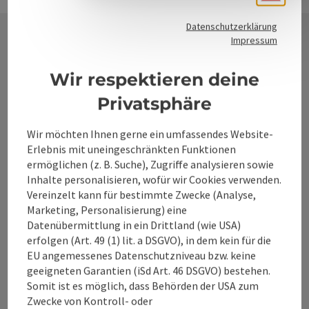
Datenschutzerklärung
Impressum
Kontakt
Wir respektieren deine
Privatsphäre
Alpenland Tourismus GmbH
Wir möchten Ihnen gerne ein umfassendes Website-
Erlebnis mit uneingeschränkten Funktionen
Bahnhofstraße 2
ermöglichen (z. B. Suche), Zugriffe analysieren sowie
4580 Windischgarsten
Inhalte personalisieren, wofür wir Cookies verwenden.
Vereinzelt kann für bestimmte Zwecke (Analyse,
Marketing, Personalisierung) eine
+43 50 360 360 360
Datenübermittlung in ein Drittland (wie USA)
erfolgen (Art. 49 (1) lit. a DSGVO), in dem kein für die
info@360alpenland.com
EU angemessenes Datenschutzniveau bzw. keine
geeigneten Garantien (iSd Art. 46 DSGVO) bestehen.
Somit ist es möglich, dass Behörden der USA zum
Zwecke von Kontroll- oder