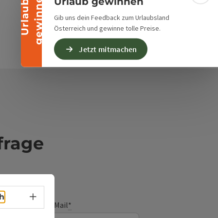
n
Urlaub gewinnen
U
r
l
a
u
b
g
e
w
i
n
n
e
Gib uns dein Feedback zum Urlaubsland
Österreich und gewinne tolle Preise.
Jetzt mitmachen
frage
Sprachwahl - Menü öffnen
h
E-Mail
*