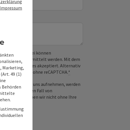
zerklärung
Impressum
re
 verwendet. Dabei können
ränkten
) an Google übermittelt werden. Mit dem
onalisieren,
derlichen Cookies akzeptiert. Alternativ
, Marketing,
il möglich – ganz ohne reCAPTCHA.
*
Art. 49 (1)
ine
-Mail Kontakt mit uns aufnehmen, werden
ss Behörden
frage und für den Fall von
ittelte
 Diese Daten geben wir nicht ohne Ihre
tehen.
r Zustimmung
individuellen