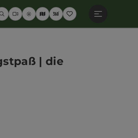
Hauptmenü öffne
Suchen
Webcams
Wetter
Interaktive Karte
360° Panoramen
Merkzettel
stpaß | die