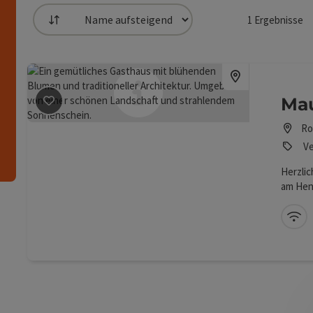
1
Ergebnisse
Sortierung
die Liste stehen Filter zur Verfügung mit denen die 
n
Mau
Beitrag merken
: Maurerwirt
Ro
Ve
Herzli
am Hen
W-