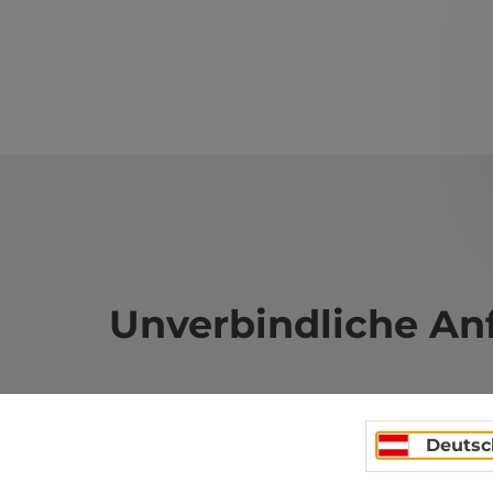
Unverbindliche An
Felder mit
*
sind Pflichtfelder
Deutsc
Vorname
Nachname