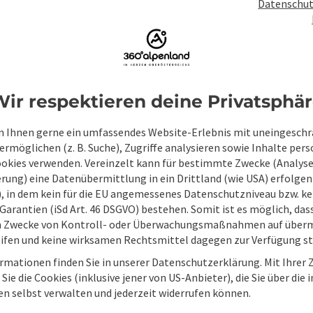
Datenschut
Unverbindliche Anfrage
*
ir respektieren deine Privatsphä
Zum Schutz vor Spam wird Google reCAPTCHA
 Ihnen gerne ein umfassendes Website-Erlebnis mit uneingesch
personenbezogene Daten (z. B. die IP-Adresse
rmöglichen (z. B. Suche), Zugriffe analysieren sowie Inhalte pers
Absenden des Formulars werden die dafür erfor
ookies verwenden. Vereinzelt kann für bestimmte Zwecke (Analyse
ist eine Kontaktaufnahme jederzeit per E-Ma
rung) eine Datenübermittlung in ein Drittland (wie USA) erfolgen (
O), in dem kein für die EU angemessenes Datenschutzniveau bzw. ke
Wenn Sie per Formular auf der Website oder per E
Garantien (iSd Art. 46 DSGVO) bestehen. Somit ist es möglich, da
Ihre angegebenen Daten zwecks Bearbeitung der An
m Zwecke von Kontroll- oder Überwachungsmaßnahmen auf überm
Anschlussfragen sechs Monate bei uns gespeichert.
ifen und keine wirksamen Rechtsmittel dagegen zur Verfügung s
Einwilligung weiter.
rmationen finden Sie in unserer Datenschutzerklärung. Mit Ihre
zur Datenschutzerklärung
Sie die Cookies (inklusive jener von US-Anbieter), die Sie über die 
en selbst verwalten und jederzeit widerrufen können.
Senden