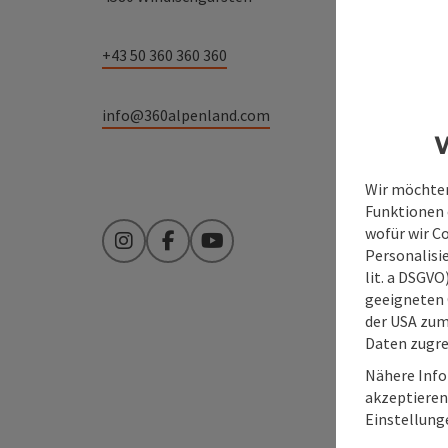
+43 50 360 360 360
info@360alpenland.com
W
Wir möchten
Funktionen e
wofür wir C
Instagram
Facebook
YouTube
Personalisie
lit. a DSGV
geeigneten 
der USA zu
Daten zugre
Nähere Info
akzeptieren 
Einstellung