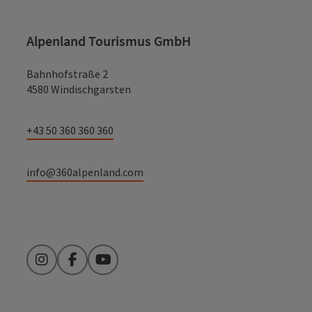
die dieses Kleinod vor dem Verfall gerettet hat. Heute ist
hier die Musikschule untergebracht. Sowohl der
Mehrzwecksaal als auch die wunderschönen Räumlichkeiten
Alpenland Tourismus GmbH
des Schlosses können nun für Veranstaltungen genützt
werden.
Bahnhofstraße 2
4580 Windischgarsten
+43 50 360 360 360
info@360alpenland.com
Instagram
Facebook
YouTube