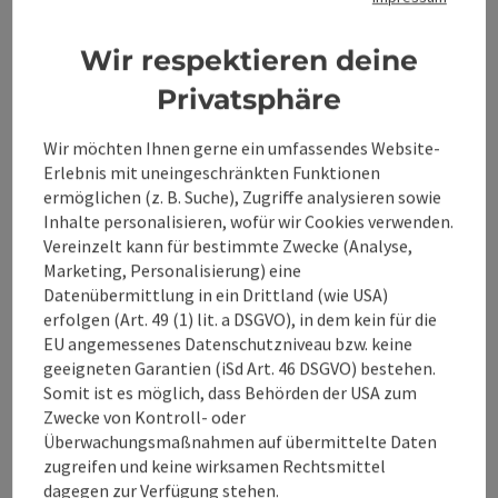
Beitrag merken
: City Kino Steyr
Wir respektieren deine
City Kino Steyr
Privatsphäre
Steyr
Wir möchten Ihnen gerne ein umfassendes Website-
Location
Erlebnis mit uneingeschränkten Funktionen
ermöglichen (z. B. Suche), Zugriffe analysieren sowie
Räume der Präsentation!
Inhalte personalisieren, wofür wir Cookies verwenden.
Vereinzelt kann für bestimmte Zwecke (Analyse,
Marketing, Personalisierung) eine
Datenübermittlung in ein Drittland (wie USA)
Beitrag merken
: Dominikanerhaus
erfolgen (Art. 49 (1) lit. a DSGVO), in dem kein für die
EU angemessenes Datenschutzniveau bzw. keine
Dominikanerhaus
geeigneten Garantien (iSd Art. 46 DSGVO) bestehen.
Somit ist es möglich, dass Behörden der USA zum
Steyr
Zwecke von Kontroll- oder
Location
Überwachungsmaßnahmen auf übermittelte Daten
zugreifen und keine wirksamen Rechtsmittel
Berückend Barock!
dagegen zur Verfügung stehen.