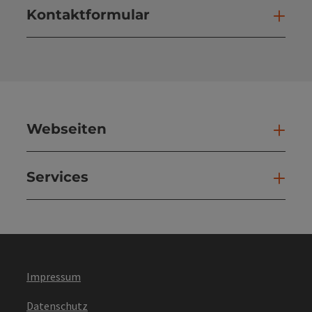
Kontaktformular
Kont
Webseiten
Web
Services
Ser
Impressum
Datenschutz