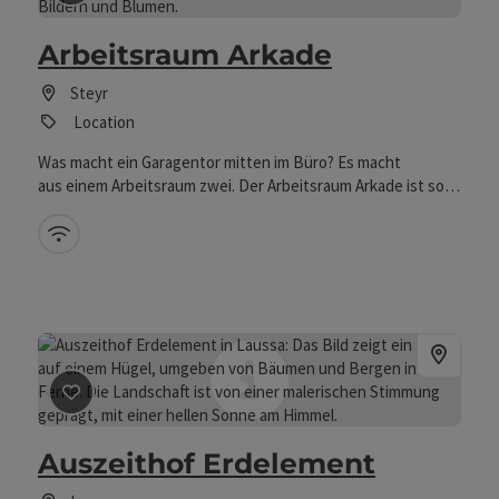
Arbeitsraum Arkade
Steyr
Location
Was macht ein Garagentor mitten im Büro? Es macht
aus einem Arbeitsraum zwei. Der Arbeitsraum Arkade ist so
flexibel wie die Menschen, die hier arbeiten. Oder
nachdenken. Oder über ihre Arbeit nachdenken. Und dazu
W-Lan (kostenlos)
einen Raum brauchen außerhalb der eigenen vier
(Büro-)Wände. Einen Frei-Raum eben. Oder zwei. Besuchen
Sie uns allein, für ein diskretes Meeting zu zweit oder gleich
mit einem ganzen Team. Stundenweise, tageweise. Ganz wie
es Ihnen passt.
Beitrag merken
: Auszeithof Erdelement
Auszeithof Erdelement