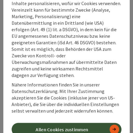
Gasthaus / Wirtshaus
Inhalte personalisieren, wofür wir Cookies verwenden.
Vereinzelt kann für bestimmte Zwecke (Analyse,
Tradtionsreicher Gasthof mit eigener Kegelbahn und
Marketing, Personalisierung) eine
Sportschießanlage im Haus.
Datenübermittlung in ein Drittland (wie USA)
Telefon
erfolgen (Art. 49 (1) lit. a DSGVO), in dem kein für die
+43 7355 6270
EU angemessenes Datenschutzniveau bzw. keine
Öffnungszeiten
Mittwoch geöffnet
Donnerstag geöffnet
Freitag geöffnet
Sonntag geöffnet
Feiertag geöffnet
MI
DO
FR
SO
FE
geeigneten Garantien (iSd Art. 46 DSGVO) bestehen.
Somit ist es möglich, dass Behörden der USA zum
Zwecke von Kontroll- oder
Überwachungsmaßnahmen auf übermittelte Daten
zugreifen und keine wirksamen Rechtsmittel
Beitrag merken
: Jausenstation - Mooshöhe
dagegen zur Verfügung stehen.
Jausenstation - Mooshöhe
Nähere Informationen finden Sie in unserer
Datenschutzerklärung. Mit Ihrer Zustimmung
Unterlaussa
akzeptieren Sie die Cookies (inklusive jener von US-
Anbieter), die Sie über die individuellen Einstellungen
Almwirtschaft / Hütte
selbst verwalten und jederzeit widerrufen können.
Beliebte Einkehrstation für Radfahrer und Mountainbiker,
die am Hintergebirgsradweg unterwegs sind.
Allen Cookies zustimmen
Telefon
+43 3631 210