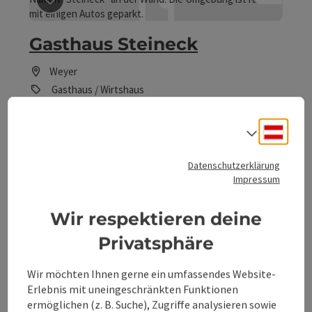
Beitrag merken
: Gasthaus Steineck
Gasthaus Steineck
Weyer
Gasthaus / Wirtshaus
Das Gasthaus Steineck ist seit 1891 ein Familienbetrieb.
Deuts
Sprach
Telefon
+43 7355 6291
Öffnungszeiten
Montag geöffnet
Mittwoch geöffnet
Donnerstag geöffnet
Freitag geöffnet
Samstag geöffnet
MO
MI
DO
FR
SA
Datenschutzerklärung
Impressum
Wir respektieren deine
Privatsphäre
Beitrag merken
: Gasthaus Zur Krumau
Gasthaus Zur Krumau
Wir möchten Ihnen gerne ein umfassendes Website-
Erlebnis mit uneingeschränkten Funktionen
Weyer
ermöglichen (z. B. Suche), Zugriffe analysieren sowie