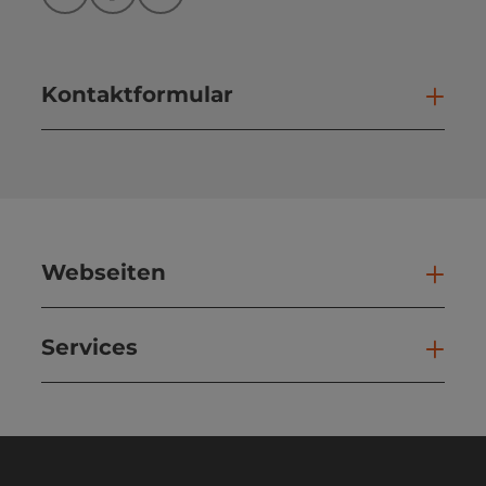
Instagram
Facebook
YouTube
Kontaktformular
Kont
Webseiten
Web
Services
Ser