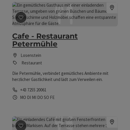
Beitrag merken
: Cafe - Restaurant Petermühle
Cafe - Restaurant
Petermühle
Losenstein
Restaurant
Die Petermühle, verbindet gemütliches Ambiente mit
herzlicher Gastlichkeit und lädt zum Verweilen ein.
Telefon
+43 7255 20061
Öffnungszeiten
Montag geöffnet
Dienstag geöffnet
Mittwoch geöffnet
Donnerstag geöffnet
Sonntag geöffnet
Feiertag geöffnet
MO
DI
MI
DO
SO
FE