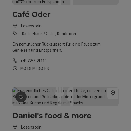
Beitrag merken
: Café Oder
Café Oder
Losenstein
Kaffeehaus / Café, Konditorei
Ein gemütlicher Rückzugsort für eine Pause zum
Genießen und Entspannen.
Telefon
+43 7255 21113
Öffnungszeiten
Montag geöffnet
Dienstag geöffnet
Mittwoch geöffnet
Donnerstag geöffnet
Freitag geöffnet
MO
DI
MI
DO
FR
Beitrag merken
: Daniel's food & more
Daniel's food & more
Losenstein