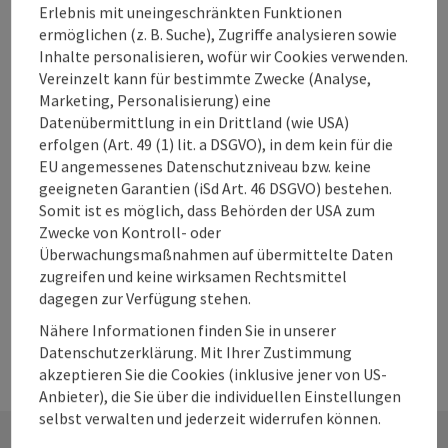
„Marina“
Erlebnis mit uneingeschränkten Funktionen
ermöglichen (z. B. Suche), Zugriffe analysieren sowie
Losenstein
Inhalte personalisieren, wofür wir Cookies verwenden.
Pizzeria, Restaurant
Vereinzelt kann für bestimmte Zwecke (Analyse,
Marketing, Personalisierung) eine
Das Hallenbad Restaurant „Marina“ verwöhnt nicht nur
Datenübermittlung in ein Drittland (wie USA)
Gäste des Hallenbades sondern steht auch allen
erfolgen (Art. 49 (1) lit. a DSGVO), in dem kein für die
Besuchern mit erstklassigen Pizzen und ausgewählten
EU angemessenes Datenschutzniveau bzw. keine
Telefon
+43 660 8597547
Gerichten zur Verfügung.
geeigneten Garantien (iSd Art. 46 DSGVO) bestehen.
Öffnungszeiten
Dienstag geöffnet
Mittwoch geöffnet
Donnerstag geöffnet
Freitag geöffnet
Samstag geöffnet
Sonntag geöffnet
Feiertag geöffnet
DI
MI
DO
FR
SA
SO
FE
Somit ist es möglich, dass Behörden der USA zum
Zwecke von Kontroll- oder
Überwachungsmaßnahmen auf übermittelte Daten
zugreifen und keine wirksamen Rechtsmittel
dagegen zur Verfügung stehen.
Nähere Informationen finden Sie in unserer
Datenschutzerklärung. Mit Ihrer Zustimmung
akzeptieren Sie die Cookies (inklusive jener von US-
Anbieter), die Sie über die individuellen Einstellungen
selbst verwalten und jederzeit widerrufen können.