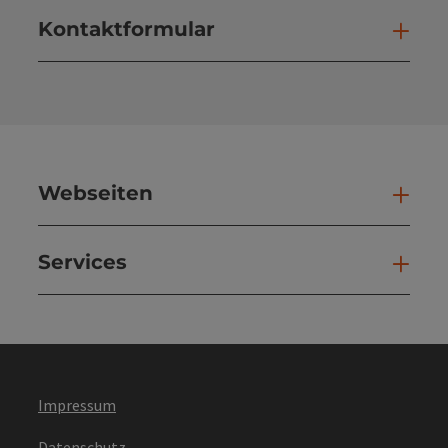
Kontaktformular
Kont
Webseiten
Web
Services
Ser
Impressum
Datenschutz