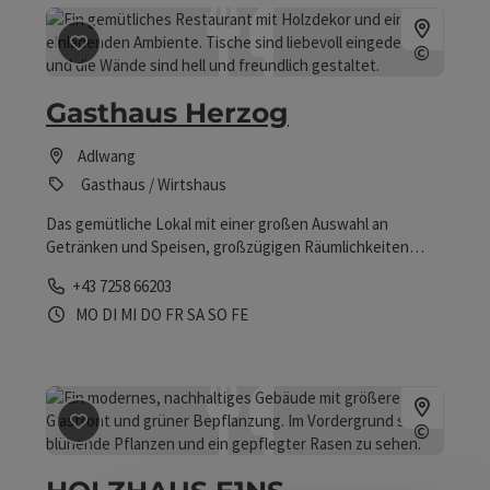
Beitrag merken
: Gasthaus Herzog
©
Copyrig
Gasthaus Herzog
Adlwang
Gasthaus / Wirtshaus
Das gemütliche Lokal mit einer großen Auswahl an
Getränken und Speisen, großzügigen Räumlichkeiten
sowie einem Gastgarten.
Telefon
+43 7258 66203
Öffnungszeiten
Montag geöffnet
Dienstag geöffnet
Mittwoch geöffnet
Donnerstag geöffnet
Freitag geöffnet
Samstag geöffnet
Sonntag geöffnet
Feiertag geöffnet
MO
DI
MI
DO
FR
SA
SO
FE
Beitrag merken
: HOLZHAUS E1NS Restaurant
©
Copyrig