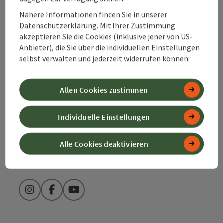
Nähere Informationen finden Sie in unserer
Datenschutzerklärung. Mit Ihrer Zustimmung
Alpenland Tourismus GmbH
akzeptieren Sie die Cookies (inklusive jener von US-
Anbieter), die Sie über die individuellen Einstellungen
Bahnhofstraße 2
selbst verwalten und jederzeit widerrufen können.
4580 Windischgarsten
Allen Cookies zustimmen
+43 50 360 360 360
Individuelle Einstellungen
info@360alpenland.com
Alle Cookies deaktivieren
Instagram
Facebook
YouTube