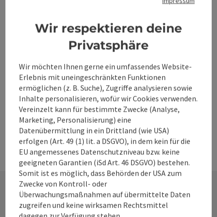
Impressum
Wir respektieren deine
Sämtliche hauseigens produzierte Ziegenprodukte
werden bei einer jährlichen Überprüfung bewertet und
Privatsphäre
natürlich auch bakteriologisch untersucht. Produkte:
Telefon
+43 7258 4023
Ziegenmilch, Ziegenjoghurt natur oder mit Früchten,
Wir möchten Ihnen gerne ein umfassendes Website-
Öffnungszeiten
Donnerstag geöffnet
Feiertag geöffnet
DO
FE
Ziegenfrischkäse, Ziegenbällchen mit verschiedenen
Erlebnis mit uneingeschränkten Funktionen
Kräutern, Ziegenkäserolle mit Paprikaschoten und
ermöglichen (z. B. Suche), Zugriffe analysieren sowie
gehacktem Pfeffer u. Kürbiskernen,
Ziegentopfenaufstriche, Ziegenweichkäse in Folie oder
Inhalte personalisieren, wofür wir Cookies verwenden.
gewachst, Ziegenbällchen in Sonnenblumenöl,
Vereinzelt kann für bestimmte Zwecke (Analyse,
Ziegenweichkäse in Sonnenblumenöl Saisonal (Frühjahr):
Marketing, Personalisierung) eine
Kitzfleisch
Datenübermittlung in ein Drittland (wie USA)
erfolgen (Art. 49 (1) lit. a DSGVO), in dem kein für die
EU angemessenes Datenschutzniveau bzw. keine
geeigneten Garantien (iSd Art. 46 DSGVO) bestehen.
Somit ist es möglich, dass Behörden der USA zum
Zwecke von Kontroll- oder
Überwachungsmaßnahmen auf übermittelte Daten
zugreifen und keine wirksamen Rechtsmittel
Kontakt
dagegen zur Verfügung stehen.