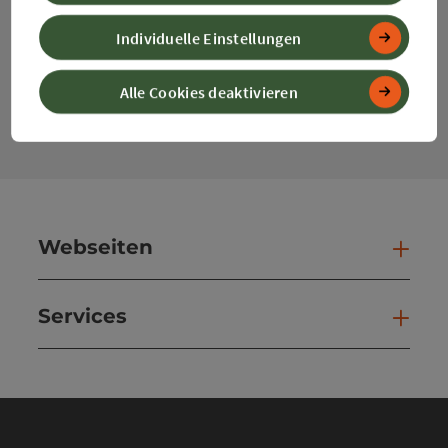
Individuelle Einstellungen
Kontaktformular
Alle Cookies deaktivieren
Kont
Webseiten
Web
Services
Ser