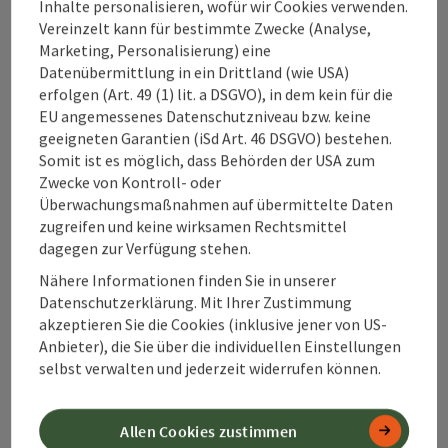
Inhalte personalisieren, wofür wir Cookies verwenden.
Vereinzelt kann für bestimmte Zwecke (Analyse,
Kontakt
Marketing, Personalisierung) eine
Datenübermittlung in ein Drittland (wie USA)
erfolgen (Art. 49 (1) lit. a DSGVO), in dem kein für die
EU angemessenes Datenschutzniveau bzw. keine
Alpenland Tourismus GmbH
geeigneten Garantien (iSd Art. 46 DSGVO) bestehen.
Somit ist es möglich, dass Behörden der USA zum
Bahnhofstraße 2
Zwecke von Kontroll- oder
4580 Windischgarsten
Überwachungsmaßnahmen auf übermittelte Daten
zugreifen und keine wirksamen Rechtsmittel
dagegen zur Verfügung stehen.
+43 50 360 360 360
Nähere Informationen finden Sie in unserer
Datenschutzerklärung. Mit Ihrer Zustimmung
info@360alpenland.com
akzeptieren Sie die Cookies (inklusive jener von US-
Anbieter), die Sie über die individuellen Einstellungen
selbst verwalten und jederzeit widerrufen können.
Allen Cookies zustimmen
Instagram
Facebook
YouTube